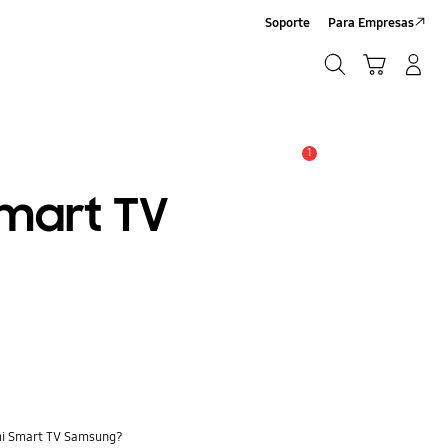
Soporte
Para Empresas
Búsqueda
Carrito
Iniciar sesión/Registrarse
Búsqueda
1
Alerta
mart TV
 mi Smart TV Samsung?