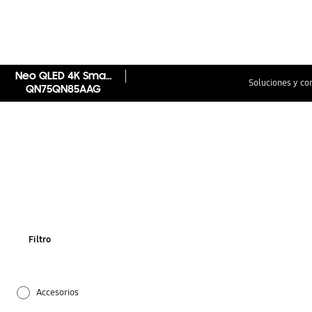
Neo QLED 4K Smart TV QN85A (2021)
Soluciones y co
QN75QN85AAG
Filtro
Accesorios