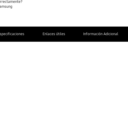
correctamente?
Samsung
specificaciones
Enlaces útiles
Información Adicional
CONTÁCTENOS