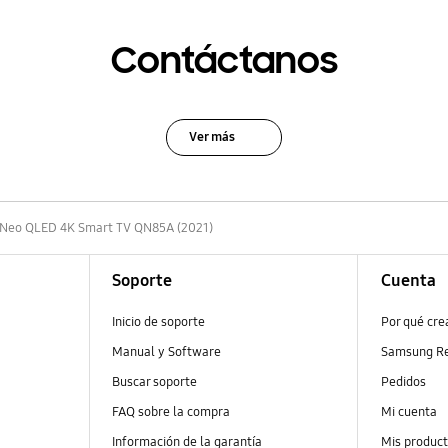
Contáctanos
Ver más
Neo QLED 4K Smart TV QN85A (2021)
Soporte
Cuenta
Inicio de soporte
Por qué cr
Manual y Software
Samsung R
Buscar soporte
Pedidos
FAQ sobre la compra
Mi cuenta
Información de la garantía
Mis produc