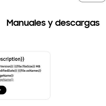
Manuales y descargas
escription}}
leVersion}}
{{file.fileSize}} MB
odifiedDate}}
{{file.osNames}}
uageName}}
uageName}}
r