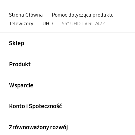
Strona Główna
Pomoc dotycząca produktu
Telewizory
UHD
55" UHD TV RU7472
otwarty
Footer Navigation
Sklep
otwarty
Produkt
otwarty
Wsparcie
otwarty
Konto i Społeczność
otwarty
Zrównoważony rozwój