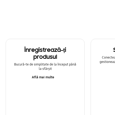
Multimedia
Rețea și WiFi
Samsung Apps
Setare
Înregistrează-ți
Sunet
produsul
Conecteaz
gestioneaz
Bucură-te de simplitate de la început până
la sfârșit
Află mai multe