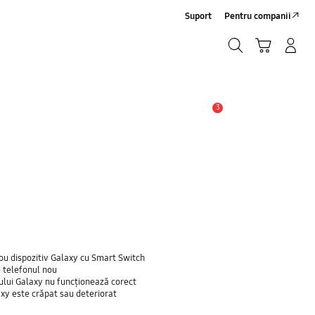
Suport
Pentru companii
Căutare
Conectare/Înregistrare
Coş de cumpărături
Căutare
3
Alertă
ou dispozitiv Galaxy cu Smart Switch
e telefonul nou
nului Galaxy nu funcționează corect
axy este crăpat sau deteriorat