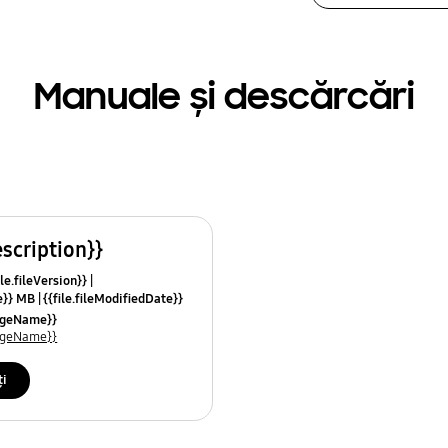
Manuale și descărcări
escription}}
le.fileVersion}}
ze}} MB
{{file.fileModifiedDate}}
mes}}
uageName}}
uageName}}
ți