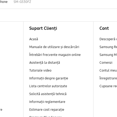
phone
SM-G530FZ
Suport Clienți
Cont
Acasă
Descoperă 
Manuale de utilizare și descărcări
Samsung R
Întrebări frecvente magazin online
Samsung M
Asistență la distanță
Comenzi
Tutoriale video
Contul meu
Informații despre garanție
Înregistrar
Lista centrelor autorizate
Cupoane re
Solicită asistență tehnică
Informații reglementare
re
Estimare cost reparație