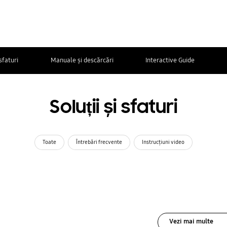
 sfaturi
Manuale și descărcări
Interactive Guide
Soluții și sfaturi
Toate
Întrebări frecvente
Instrucţiuni video
Vezi mai multe