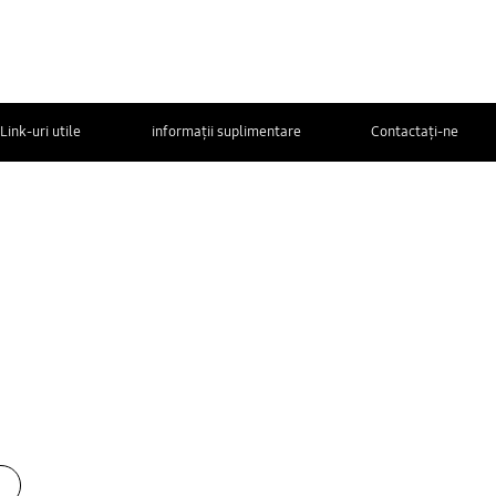
Link-uri utile
informații suplimentare
Contactaţi-ne