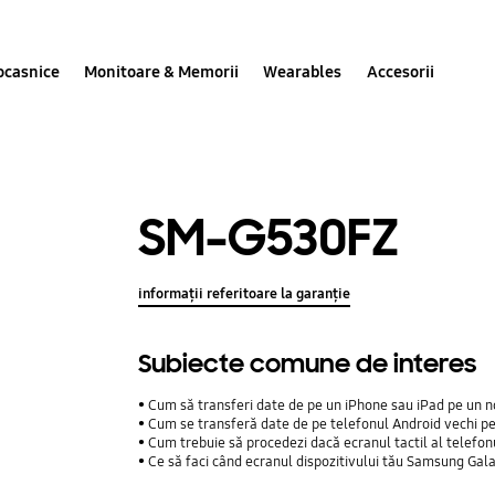
ocasnice
Monitoare & Memorii
Wearables
Accesorii
SM-G530FZ
informații referitoare la garanție
Subiecte comune de interes
Cum să transferi date de pe un iPhone sau iPad pe un n
Cum se transferă date de pe telefonul Android vechi p
Cum trebuie să procedezi dacă ecranul tactil al telefo
Ce să faci când ecranul dispozitivului tău Samsung Gal