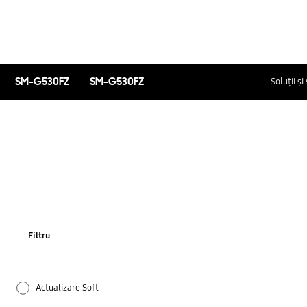
SM-G530FZ
SM-G530FZ
Soluții și
Filtru
Actualizare Soft