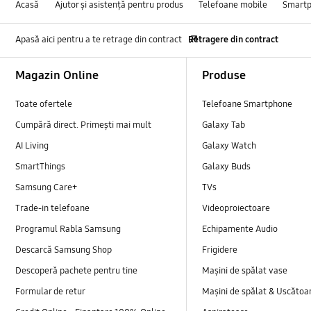
Acasă
Ajutor și asistență pentru produs
Telefoane mobile
Smart
Apasă aici pentru a te retrage din contract
Retragere din contract
Footer Navigation
Magazin Online
Produse
Toate ofertele
Telefoane Smartphone
Cumpără direct. Primești mai mult
Galaxy Tab
AI Living
Galaxy Watch
SmartThings
Galaxy Buds
Samsung Care+
TVs
Trade-in telefoane
Videoproiectoare
Programul Rabla Samsung
Echipamente Audio
Descarcă Samsung Shop
Frigidere
Descoperă pachete pentru tine
Mașini de spălat vase
Formular de retur
Mașini de spălat & Uscătoa