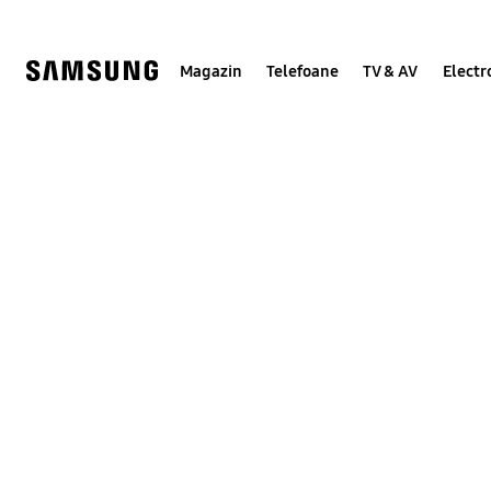
Skip
to
content
Magazin
Telefoane
TV & AV
Electr