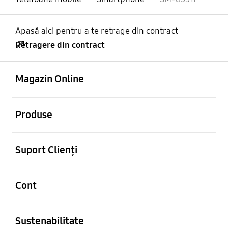
Apasă aici pentru a te retrage din contract
Retragere din contract
Deschis
Footer Navigation
Magazin Online
Deschis
Produse
Deschis
Suport Clienți
Deschis
Cont
Deschis
Sustenabilitate