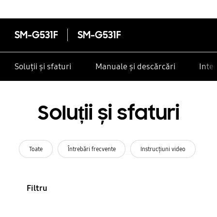
SM-G531F
SM-G531F
Soluții și sfaturi
Manuale și descărcări
Inte
Soluții și sfaturi
Toate
Întrebări frecvente
Instrucţiuni video
Filtru