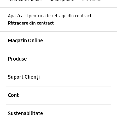
Apasă aici pentru a te retrage din contract
Retragere din contract
Deschis
Footer Navigation
Magazin Online
Deschis
Produse
Deschis
Suport Clienți
Deschis
Cont
Deschis
Sustenabilitate