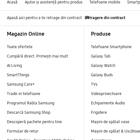
Acasă
Ajutor și asistență pentru produs
Telefoane mobile
Smart
Apasă aici pentru a te retrage din contract
Retragere din contract
Footer Navigation
Magazin Online
Produse
Toate ofertele
Telefoane Smartphone
Cumpără direct. Primești mai mult
Galaxy Tab
AI Living
Galaxy Watch
SmartThings
Galaxy Buds
Samsung Care+
TVs
Trade-in telefoane
Videoproiectoare
Programul Rabla Samsung
Echipamente Audio
Descarcă Samsung Shop
Frigidere
Descoperă pachete pentru tine
Mașini de spălat vase
Formular de retur
Mașini de spălat & Uscătoa