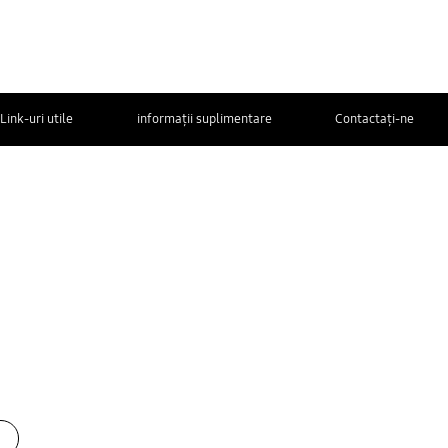
Link-uri utile
informații suplimentare
Contactaţi-ne