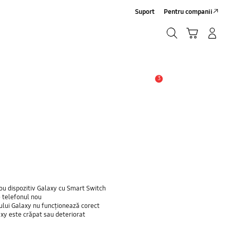
Suport
Pentru companii
Căutare
Conectare/Înregistrare
Coş de cumpărături
Căutare
3
Alertă
ou dispozitiv Galaxy cu Smart Switch
e telefonul nou
nului Galaxy nu funcționează corect
axy este crăpat sau deteriorat