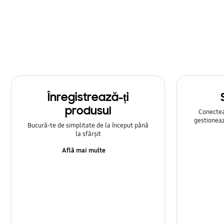
Multimedia
Rețea și WiFi
Samsung Apps
Setare
Înregistrează-ți
Sunet
produsul
Conecteaz
gestioneaz
Bucură-te de simplitate de la început până
la sfârșit
Află mai multe