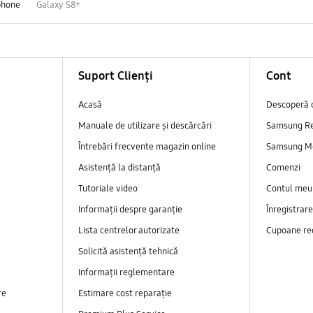
phone
Galaxy S8+
Suport Clienți
Cont
Acasă
Descoperă 
Manuale de utilizare și descărcări
Samsung R
Întrebări frecvente magazin online
Samsung M
Asistență la distanță
Comenzi
Tutoriale video
Contul meu
Informații despre garanție
Înregistrar
Lista centrelor autorizate
Cupoane re
Solicită asistență tehnică
Informații reglementare
re
Estimare cost reparație