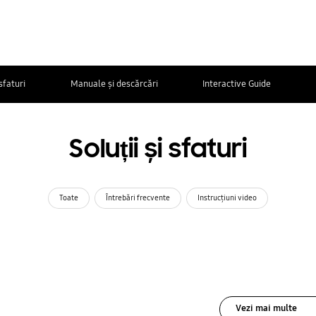
 sfaturi
Manuale și descărcări
Interactive Guide
Soluții și sfaturi
Toate
Întrebări frecvente
Instrucţiuni video
Vezi mai multe