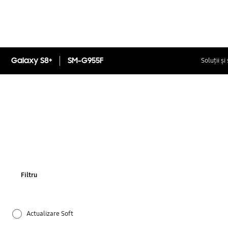
Galaxy S8+
SM-G955F
Soluții și
Filtru
Actualizare Soft