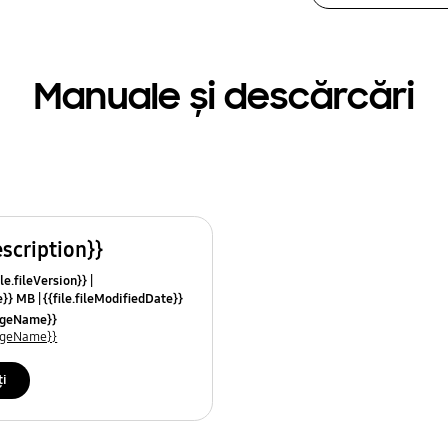
Manuale și descărcări
escription}}
le.fileVersion}}
ze}} MB
{{file.fileModifiedDate}}
mes}}
uageName}}
uageName}}
ți