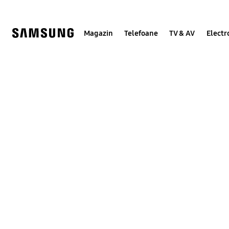
Skip
to
content
Magazin
Telefoane
TV & AV
Electr