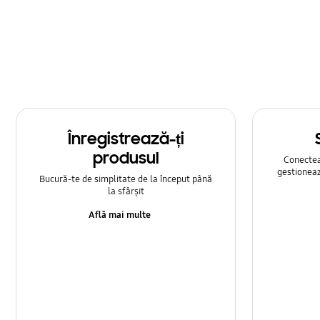
Multimedia
Rețea și WiFi
Samsung Apps
Setare
Înregistrează-ți
Sunet
produsul
Conecteaz
gestioneaz
Bucură-te de simplitate de la început până
la sfârșit
Află mai multe