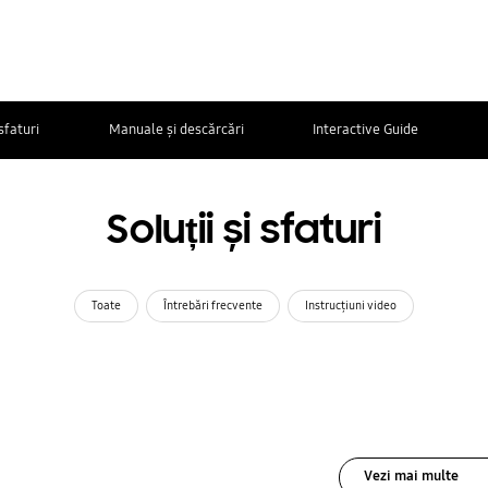
 sfaturi
Manuale și descărcări
Interactive Guide
Soluții și sfaturi
Toate
Întrebări frecvente
Instrucţiuni video
Vezi mai multe