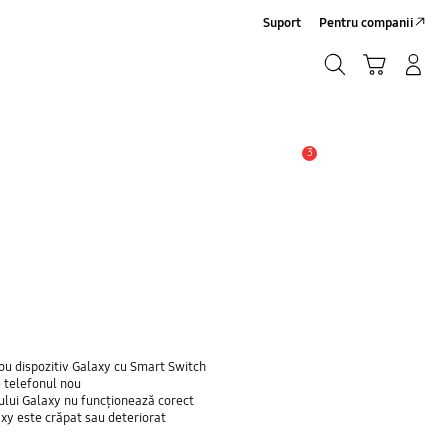
Suport
Pentru companii
Căutare
Conectare/Înregistrare
Coş de cumpărături
Căutare
3
Alertă
ou dispozitiv Galaxy cu Smart Switch
e telefonul nou
nului Galaxy nu funcționează corect
axy este crăpat sau deteriorat