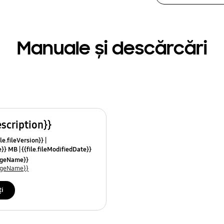
Manuale și descărcări
escription}}
le.fileVersion}}
ze}} MB
{{file.fileModifiedDate}}
mes}}
uageName}}
uageName}}
ți