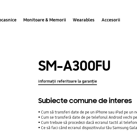
ocasnice
Monitoare & Memorii
Wearables
Accesorii
SM-A300FU
informații referitoare la garanție
Subiecte comune de interes
Cum să transferi date de pe un iPhone sau iPad pe un n
Cum se transferă date de pe telefonul Android vechi p
Cum trebuie să procedezi dacă ecranul tactil al telefo
Ce să faci când ecranul dispozitivului tău Samsung Gal