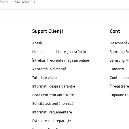
phone
SM-A300FU
Suport Clienți
Cont
Acasă
Descoperă 
Manuale de utilizare și descărcări
Samsung R
Întrebări frecvente magazin online
Samsung M
Asistență la distanță
Comenzi
Tutoriale video
Contul meu
Informații despre garanție
Înregistrar
Lista centrelor autorizate
Cupoane re
Solicită asistență tehnică
Informații reglementare
re
Estimare cost reparație