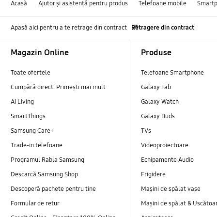
Acasă
Ajutor și asistență pentru produs
Telefoane mobile
Smart
Apasă aici pentru a te retrage din contract
Retragere din contract
Footer Navigation
Magazin Online
Produse
Toate ofertele
Telefoane Smartphone
Cumpără direct. Primești mai mult
Galaxy Tab
AI Living
Galaxy Watch
SmartThings
Galaxy Buds
Samsung Care+
TVs
Trade-in telefoane
Videoproiectoare
Programul Rabla Samsung
Echipamente Audio
Descarcă Samsung Shop
Frigidere
Descoperă pachete pentru tine
Mașini de spălat vase
Formular de retur
Mașini de spălat & Uscătoa