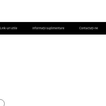
Link-uri utile
informații suplimentare
Contactaţi-ne