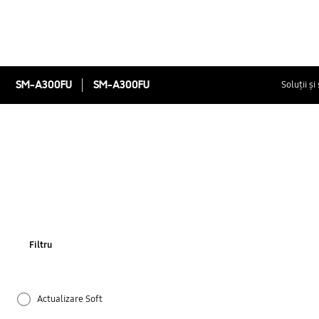
SM-A300FU
SM-A300FU
Soluții și
Filtru
Actualizare Soft