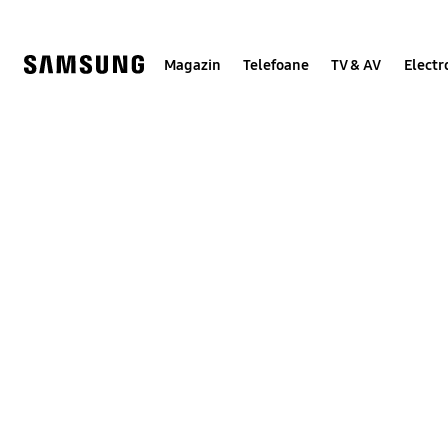
Skip
to
content
Magazin
Telefoane
TV & AV
Electr