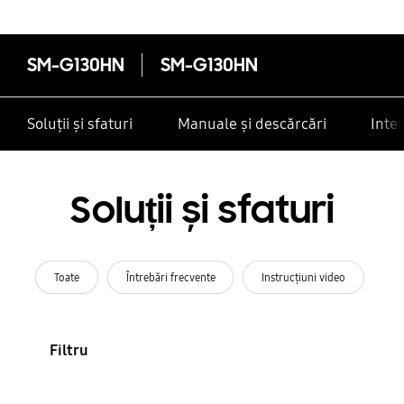
SM-G130HN
SM-G130HN
Soluții și sfaturi
Manuale și descărcări
Inte
Soluții și sfaturi
Toate
Întrebări frecvente
Instrucţiuni video
Filtru