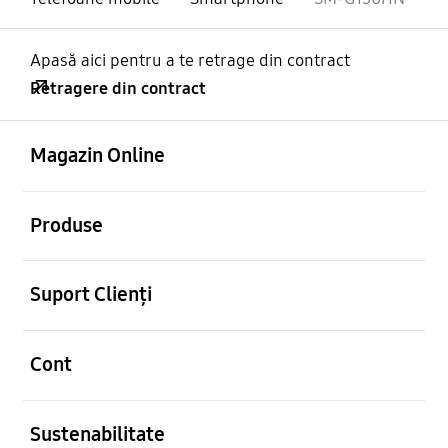
Apasă aici pentru a te retrage din contract
Retragere din contract
Deschis
Footer Navigation
Magazin Online
Deschis
Produse
Deschis
Suport Clienți
Deschis
Cont
Deschis
Sustenabilitate