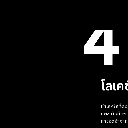
4
โลเคช
ทำเลหรือที่ตั้
ทะเล ดังนั้น
การจดจำจากล