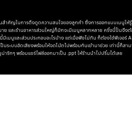
่วนสำคัญในการดึงดูดความสนใจของลูกค้า ซึ่งการออกแบบเมนูให้รู้ส
ย และร้านอาหารส่วนใหญ่ก็มักจะมีเมนูหลากหลาย ครั้งนี้ปั๋นจึงต้
นี้มีเมนูและส่วนประกอบอะไรบ้าง แต่เมื่อฟังไม่ทัน ก็ต้องใช้ฟีเจอร์ 
ป็นระบบอัดเสียงพร้อมให้จดโน้ตไปพร้อมกันเข้ามาช่วย เท่านี้ก็สา
ูน่ารักๆ พร้อมแชร์ไฟล์ออกมาเป็น .ppt ให้ร้านนำไปปริ้นได้เลย