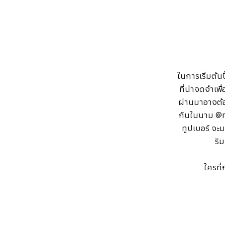
ในการเริ่มต้น
ที่น่าจดจำเพ
ผ่านมาอาจต้อง
กันในนาม @r
ทูปเบอร์ จะ
ริ
ใครที