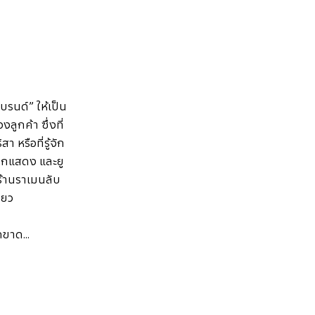
บรนด์” ให้เป็น
ูกค้า ซึ่งที่
 หรือที่รู้จัก
ักแสดง และยู
ร้านราเมนลับ
ียว
ขาด...