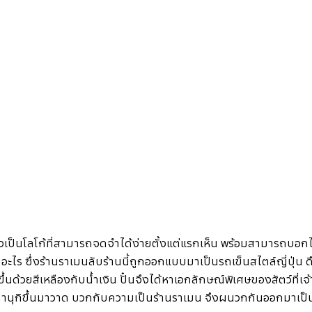
้องเป็นโลโก้ที่สามารถจดจำได้ง่ายตั้งแต่แรกเห็น พร้อมสามารถบอกได
ับอะไร ซึ่งร้านราเมนลับร้านนี้ถูกออกแบบมาเป็นรถเข็นสไตล์ญี่ปุ่น 
ขึ้นด้วยสีเหลืองกับน้ำเงิน ปั๋นจึงได้หาเอกลักษณ์พิเศษของสัตว์ที่เจ
านุกิขึ้นมาวาด บวกกับความเป็นร้านราเมน จึงผนวกกันออกมาเป็น