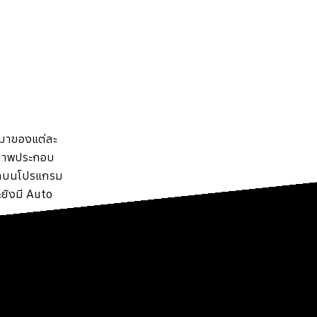
นมาของแต่ละ
วาดภาพประกอบ
เท่าบนโปรแกรม
ะยังมี Auto