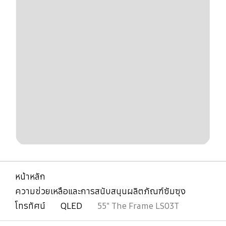
หน้าหลัก
ความช่วยเหลือและการสนับสนุนผลิตภัณฑ์ซัมซุง
โทรทัศน์
QLED
55" The Frame LS03T
เปิด
Footer Navigation