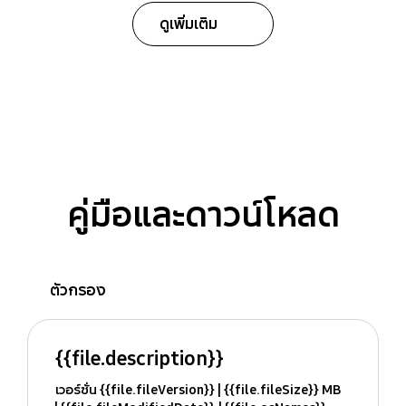
ดูเพิ่มเติม
คู่มือและดาวน์โหลด
ตัวกรอง
{{file.description}}
เวอร์ชั่น {{file.fileVersion}}
{{file.fileSize}} MB