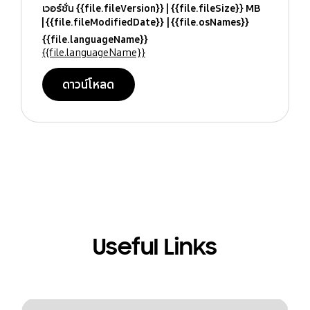
เวอร์ชั่น {{file.fileVersion}}
{{file.fileSize}} MB
{{file.fileModifiedDate}}
{{file.osNames}}
{{file.languageName}}
{{file.languageName}}
ดาวน์โหลด
Useful Links