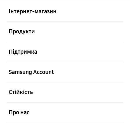
відчинено
Footer Navigation
Інтернет-магазин
відчинено
Продукти
відчинено
Підтримка
відчинено
Samsung Account
відчинено
Стійкість
відчинено
Про нас