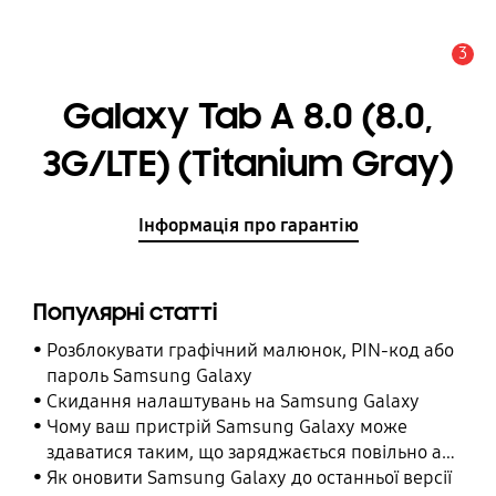
3
Сповіщення
Galaxy Tab A 8.0 (8.0,
3G/LTE) (Titanium Gray)
Інформація про гарантію
Популярні статті
Розблокувати графічний малюнок, PIN-код або
пароль Samsung Galaxy
Cкидання налаштувань на Samsung Galaxy
Чому ваш пристрій Samsung Galaxy може
здаватися таким, що заряджається повільно або
взагалі не заряджається
Як оновити Samsung Galaxy до останньої версії