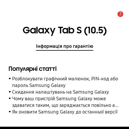
3
Сповіщення
Galaxy Tab S (10.5)
Інформація про гарантію
Популярні статті
Розблокувати графічний малюнок, PIN-код або
пароль Samsung Galaxy
Cкидання налаштувань на Samsung Galaxy
Чому ваш пристрій Samsung Galaxy може
здаватися таким, що заряджається повільно або
взагалі не заряджається
Як оновити Samsung Galaxy до останньої версії