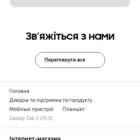
Зв’яжіться з нами
Переглянути все
Головна
Довідка та підтримка по продукту
Мобільні пристрої
Планшет
Galaxy Tab S (10.5)
відчинено
Footer Navigation
Інтернет-магазин