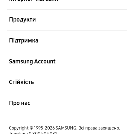
відчинено
Продукти
відчинено
Підтримка
відчинено
Samsung Account
відчинено
Стійкість
відчинено
Про нас
Copyright © 1995-2026 SAMSUNG. Всі права захищено.
Телефон: 0 800 503 081