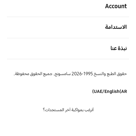
Account
افتح
الاستدامة
افتح
نبذة عنا
حقوق الطبع والنسخ 1995-2026 سامسونج. جميع الحقوق محفوظة.
UAE/English(AR)
أترغب بمواكبة آخر المستجدات؟