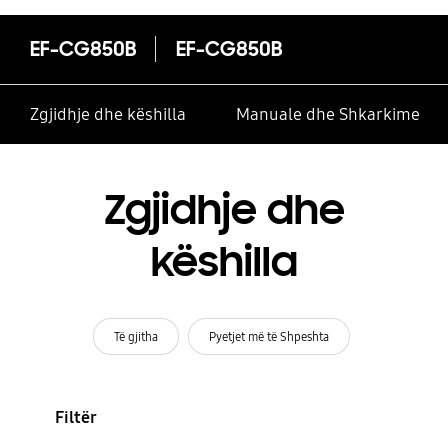
EF-CG850B
EF-CG850B
Zgjidhje dhe këshilla
Manuale dhe Shkarkime
Zgjidhje dhe
këshilla
Të gjitha
Pyetjet më të Shpeshta
Filtër