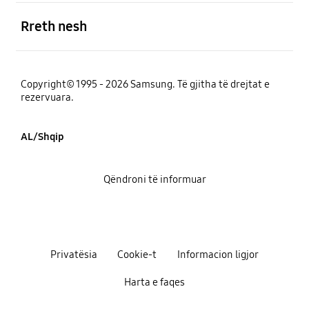
e hapur
Rreth nesh
Copyright© 1995 - 2026 Samsung. Të gjitha të drejtat e
rezervuara.
AL/Shqip
Qëndroni të informuar
Privatësia
Cookie-t
Informacion ligjor
Harta e faqes