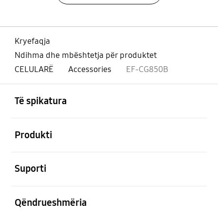
Kryefaqja
Ndihma dhe mbështetja për produktet
CELULARË
Accessories
EF-CG850B
Footer Navigation
e hapur
Të spikatura
e hapur
Produkti
e hapur
Suporti
e hapur
Qëndrueshmëria