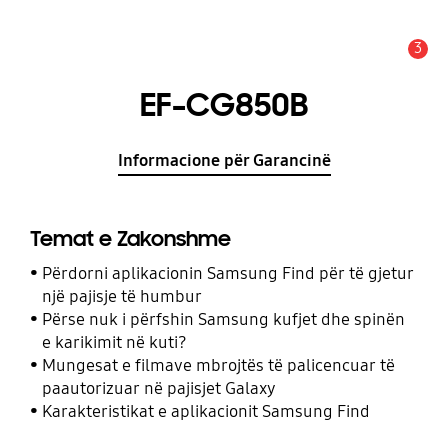
3
Njoftim
EF-CG850B
Informacione për Garancinë
Temat e Zakonshme
Përdorni aplikacionin Samsung Find për të gjetur
një pajisje të humbur
Përse nuk i përfshin Samsung kufjet dhe spinën
e karikimit në kuti?
Mungesat e filmave mbrojtës të palicencuar të
paautorizuar në pajisjet Galaxy
Karakteristikat e aplikacionit Samsung Find