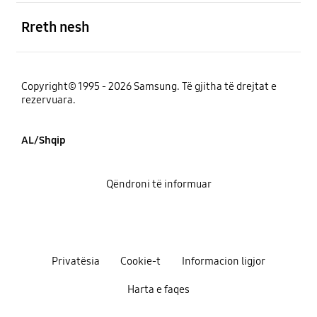
e hapur
Rreth nesh
Copyright© 1995 - 2026 Samsung. Të gjitha të drejtat e
rezervuara.
AL/Shqip
Qëndroni të informuar
Privatësia
Cookie-t
Informacion ligjor
Harta e faqes