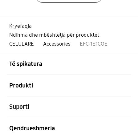
Kryefaqja
Ndihma dhe mbështetja për produktet
CELULARË
Accessories
EFC-1E1COE
Footer Navigation
e hapur
Të spikatura
e hapur
Produkti
e hapur
Suporti
e hapur
Qëndrueshmëria