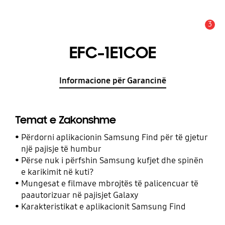
3
Njoftim
EFC-1E1COE
Informacione për Garancinë
Temat e Zakonshme
Përdorni aplikacionin Samsung Find për të gjetur
një pajisje të humbur
Përse nuk i përfshin Samsung kufjet dhe spinën
e karikimit në kuti?
Mungesat e filmave mbrojtës të palicencuar të
paautorizuar në pajisjet Galaxy
Karakteristikat e aplikacionit Samsung Find