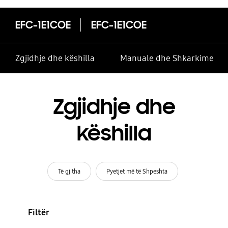
EFC-1E1COE
EFC-1E1COE
Zgjidhje dhe këshilla
Manuale dhe Shkarkime
Zgjidhje dhe
këshilla
Të gjitha
Pyetjet më të Shpeshta
Filtër