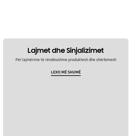
Lajmet dhe Sinjalizimet
Për lajmërime të rëndësishme produktesh dhe shërbimesh
LEXO MË SHUMË