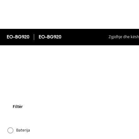
EO-BG920
EO-BG920
Zgjidhje dhe kësh
Filtër
Baterija