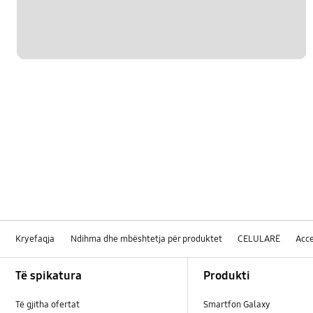
Kryefaqja
Ndihma dhe mbështetja për produktet
CELULARË
Acce
Footer Navigation
Të spikatura
Produkti
Të gjitha ofertat
Smartfon Galaxy