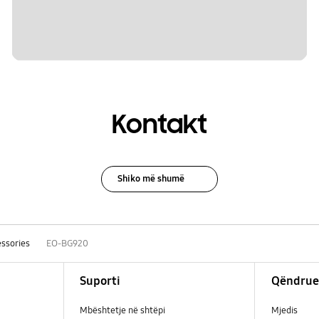
Kontakt
Shiko më shumë
ssories
EO-BG920
Suporti
Qëndrue
Mbështetje në shtëpi
Mjedis