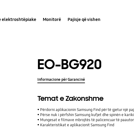
e elektroshtëpiake
Monitorë
Pajisje që vishen
EO-BG920
Informacione për Garancinë
Temat e Zakonshme
Përdorni aplikacionin Samsung Find për të gjetur një pa
Përse nuk i përfshin Samsung kufjet dhe spinën e kariki
Mungesat e filmave mbrojtës të palicencuar të paautori
Karakteristikat e aplikacionit Samsung Find