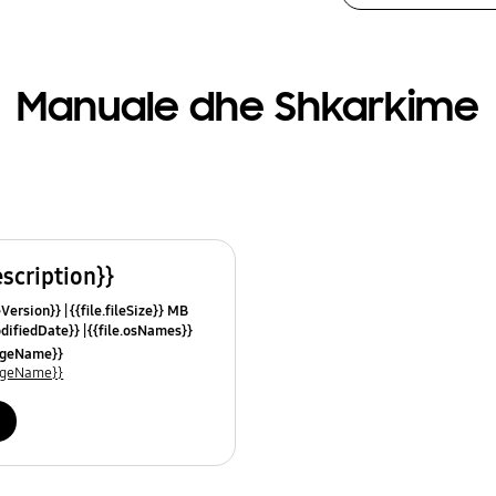
Manuale dhe Shkarkime
escription}}
leVersion}}
{{file.fileSize}} MB
odifiedDate}}
{{file.osNames}}
uageName}}
uageName}}