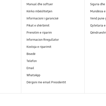
Manual dhe softuer
Siguria dhe 
Kërko mbështetjen
Mundësia e 
Informacioni i garancisë
Vend pune g
Pikat e shërbimit
Qytetaria e
Prenotim e riparim
Qëndrueshm
Informacion Rregullator
Kostoja e riparimit
Bisedë
Telefon
Email
WhatsApp
Dërgoni me email Presidentit