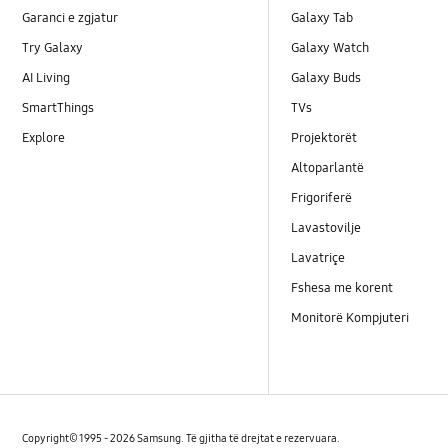
Garanci e zgjatur
Galaxy Tab
Try Galaxy
Galaxy Watch
AI Living
Galaxy Buds
SmartThings
TVs
Explore
Projektorët
Altoparlantë
Frigoriferë
Lavastovilje
Lavatriçe
Fshesa me korent
Monitorë Kompjuteri
Copyright© 1995 - 2026 Samsung. Të gjitha të drejtat e rezervuara.