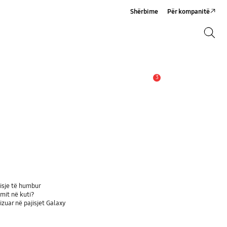
Shërbime
Për kompanitë
Kërko
Kërko
3
Njoftim
jisje të humbur
mit në kuti?
zuar në pajisjet Galaxy