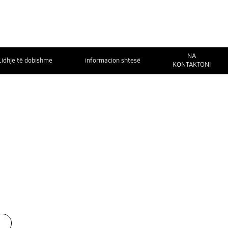
NA
Lidhje të dobishme
informacion shtesë
KONTAKTONI