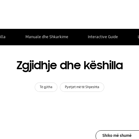
illa
Manuale dhe Shkarkime
Interactive Guide
Zgjidhje dhe këshilla
Të gjitha
Pyetjet më të Shpeshta
Shiko më shumë