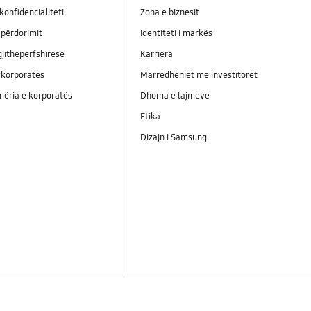
konfidencialiteti
Zona e biznesit
përdorimit
Identiteti i markës
jithëpërfshirëse
Karriera
 korporatës
Marrëdhëniet me investitorët
ëria e korporatës
Dhoma e lajmeve
Etika
Dizajn i Samsung