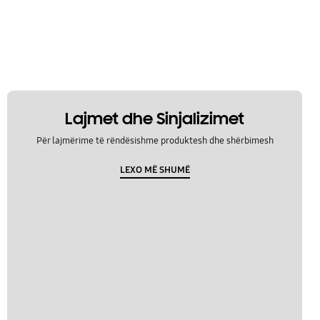
Lajmet dhe Sinjalizimet
Për lajmërime të rëndësishme produktesh dhe shërbimesh
LEXO MË SHUMË