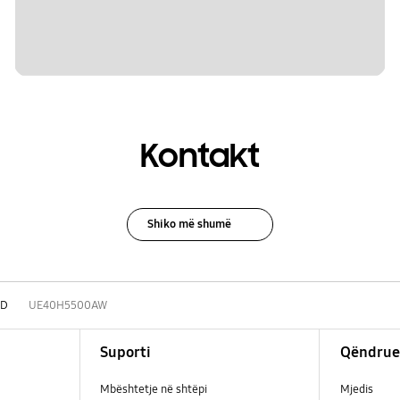
Kontakt
Shiko më shumë
HD
UE40H5500AW
Suporti
Qëndrue
Mbështetje në shtëpi
Mjedis