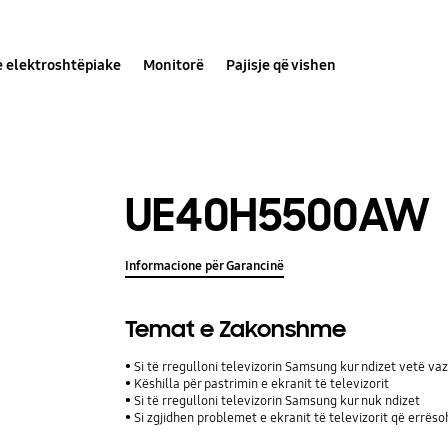
e elektroshtëpiake
Monitorë
Pajisje që vishen
UE40H5500AW
Informacione për Garancinë
Temat e Zakonshme
Si të rregulloni televizorin Samsung kur ndizet vetë va
Këshilla për pastrimin e ekranit të televizorit
Si të rregulloni televizorin Samsung kur nuk ndizet
Si zgjidhen problemet e ekranit të televizorit që errës