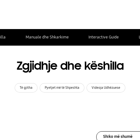
illa
Manuale dhe Shkarkime
Interactive Guide
Zgjidhje dhe këshilla
Të gjitha
Pyetjet më të Shpeshta
Videoja Udhëzuese
Shiko më shumë