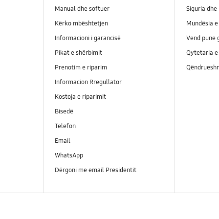
Manual dhe softuer
Siguria dhe 
Kërko mbështetjen
Mundësia e 
Informacioni i garancisë
Vend pune g
Pikat e shërbimit
Qytetaria e
Prenotim e riparim
Qëndrueshm
Informacion Rregullator
Kostoja e riparimit
Bisedë
Telefon
Email
WhatsApp
Dërgoni me email Presidentit