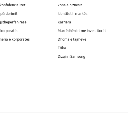
konfidencialiteti
Zona e biznesit
përdorimit
Identiteti i markës
jithëpërfshirëse
Karriera
 korporatës
Marrëdhëniet me investitorët
ëria e korporatës
Dhoma e lajmeve
Etika
Dizajn i Samsung