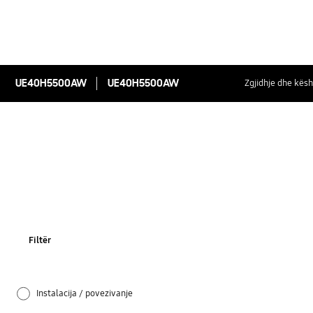
UE40H5500AW
UE40H5500AW
Zgjidhje dhe kësh
Filtër
Instalacija / povezivanje