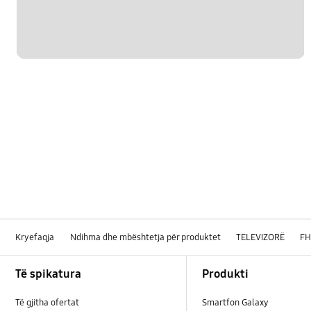
Kryefaqja
Ndihma dhe mbështetja për produktet
TELEVIZORË
F
Footer Navigation
Të spikatura
Produkti
Të gjitha ofertat
Smartfon Galaxy