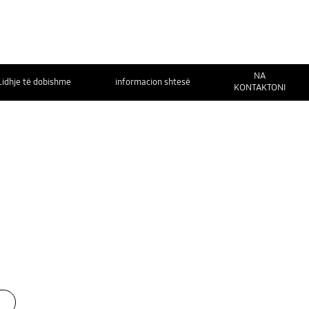
NA
Lidhje të dobishme
informacion shtesë
KONTAKTONI