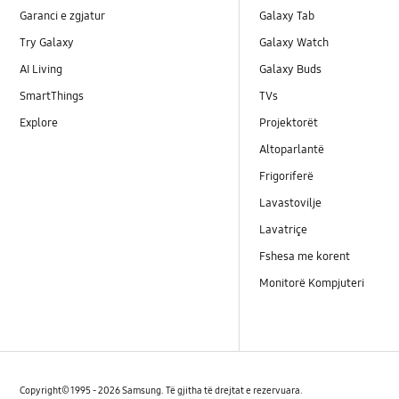
Garanci e zgjatur
Galaxy Tab
Try Galaxy
Galaxy Watch
AI Living
Galaxy Buds
SmartThings
TVs
Explore
Projektorët
Altoparlantë
Frigoriferë
Lavastovilje
Lavatriçe
Fshesa me korent
Monitorë Kompjuteri
Copyright© 1995 - 2026 Samsung. Të gjitha të drejtat e rezervuara.