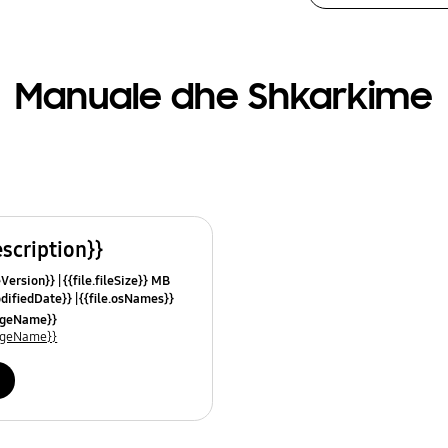
Manuale dhe Shkarkime
escription}}
leVersion}}
{{file.fileSize}} MB
odifiedDate}}
{{file.osNames}}
uageName}}
uageName}}