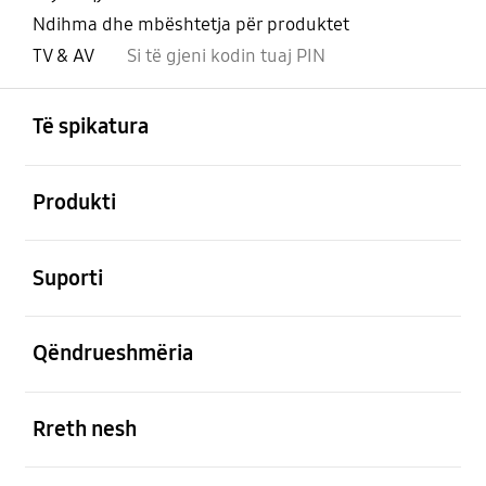
Ndihma dhe mbështetja për produktet
TV & AV
Si të gjeni kodin tuaj PIN
Footer Navigation
e hapur
Të spikatura
e hapur
Produkti
e hapur
Suporti
e hapur
Qëndrueshmëria
e hapur
Rreth nesh