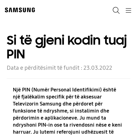
Skip
to
Kërko
Navigation
content
Si të gjeni kodin tuaj
PIN
Data e përditësimit të fundit :
23.03.2022
Një PIN (Numër Personal Identifikimi) është
një fjalëkalim specifik për të aksesuar
Televizorin Samsung dhe përdoret për
funksione të ndryshme, si instalimin dhe
përdorimin e aplikacioneve. Ju mund ta
ndryshoni PIN-in ose ta rivendosni nëse e keni
harruar. Ju lutemi referojuni udhëzuesit të