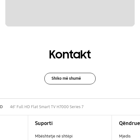
Kontakt
Shiko më shumë
HD
46" Full HD Flat Smart TV H7000 Series 7
Suporti
Qëndrue
Mbështetje në shtëpi
Mjedis