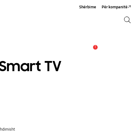
Shërbime
Për kompanitë
Kërko
Kërko
1
Njoftim
t Smart TV
zhdimisht