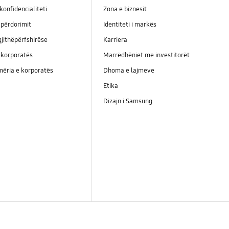
konfidencialiteti
Zona e biznesit
përdorimit
Identiteti i markës
jithëpërfshirëse
Karriera
 korporatës
Marrëdhëniet me investitorët
ëria e korporatës
Dhoma e lajmeve
Etika
Dizajn i Samsung