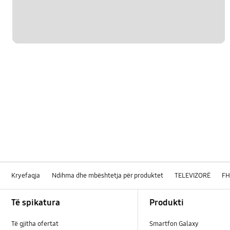
Kryefaqja
Ndihma dhe mbështetja për produktet
TELEVIZORË
F
Footer Navigation
Të spikatura
Produkti
Të gjitha ofertat
Smartfon Galaxy