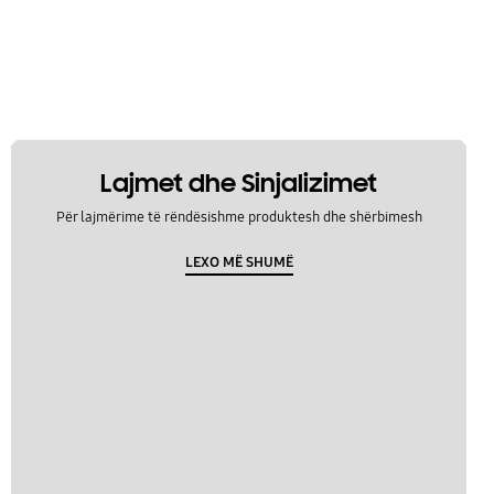
Lajmet dhe Sinjalizimet
Për lajmërime të rëndësishme produktesh dhe shërbimesh
LEXO MË SHUMË