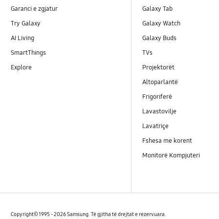
Garanci e zgjatur
Galaxy Tab
Try Galaxy
Galaxy Watch
AI Living
Galaxy Buds
SmartThings
TVs
Explore
Projektorët
Altoparlantë
Frigoriferë
Lavastovilje
Lavatriçe
Fshesa me korent
Monitorë Kompjuteri
Copyright© 1995 - 2026 Samsung. Të gjitha të drejtat e rezervuara.