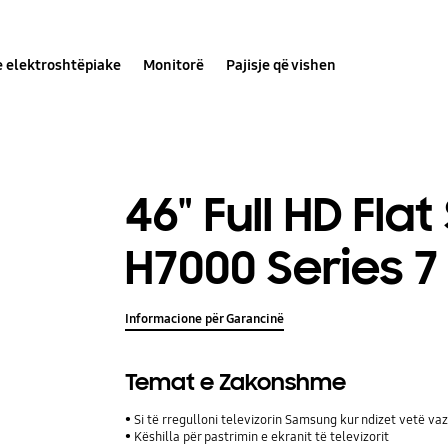
e elektroshtëpiake
Monitorë
Pajisje që vishen
46" Full HD Fla
H7000 Series 7
Informacione për Garancinë
Temat e Zakonshme
Si të rregulloni televizorin Samsung kur ndizet vetë va
Këshilla për pastrimin e ekranit të televizorit