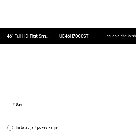
46" Full HD Flat Smart TV H7000 Series 7
UE46H7000ST
Zgjidhje dhe kësh
Filtër
Instalacija / povezivanje