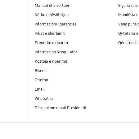
Manual dhe softuer
Siguria dhe 
Kërko mbështetjen
Mundësia e 
Informacioni i garancisë
Vend pune g
Pikat e shërbimit
Qytetaria e
Prenotim e riparim
Qëndrueshm
Informacion Rregullator
Kostoja e riparimit
Bisedë
Telefon
Email
WhatsApp
Dërgoni me email Presidentit