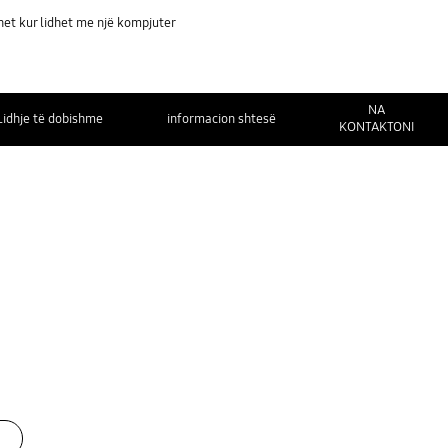
ohet kur lidhet me një kompjuter
NA
Lidhje të dobishme
informacion shtesë
KONTAKTONI