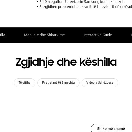
Si të rregulloni televizorin Samsung kur nuk ndizet
Si zgjidhen problemet e ekranit të televizorit që errës
illa
Manuale dhe Shkarkime
Interactive Guide
Zgjidhje dhe këshilla
Të gjitha
Pyetjet më të Shpeshta
Videoja Udhëzuese
Shiko më shumë