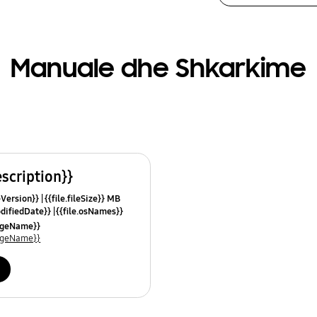
Manuale dhe Shkarkime
escription}}
leVersion}}
{{file.fileSize}} MB
odifiedDate}}
{{file.osNames}}
uageName}}
uageName}}