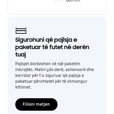
600 mm
Sigurohuni që pajisja e
paketuar të futet në derën
tuaj
Pajisjet dorëzohen në një paketim
mbrojtës. Matni çdo derë, ashensorë dhe
korridor për t'u siguruar që pajisja e
paketuar përshtatet për të shmangur
kthimet.
Filloni matjen