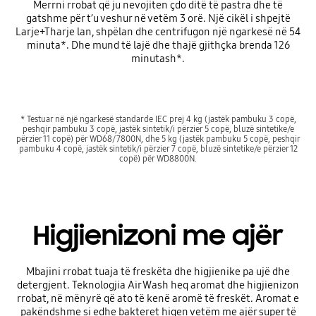
Merrni rrobat që ju nevojiten çdo ditë të pastra dhe të
gatshme për t’u veshur në vetëm 3 orë. Një cikël i shpejtë
Larje+Tharje lan, shpëlan dhe centrifugon një ngarkesë në 54
minuta*. Dhe mund të lajë dhe thajë gjithçka brenda 126
minutash*.
* Testuar në një ngarkesë standarde IEC prej 4 kg (jastëk pambuku 3 copë,
peshqir pambuku 3 copë, jastëk sintetik/i përzier 5 copë, bluzë sintetike/e
përzier 11 copë) për WD68/7800N, dhe 5 kg (jastëk pambuku 5 copë, peshqir
pambuku 4 copë, jastëk sintetik/i përzier 7 copë, bluzë sintetike/e përzier 12
copë) për WD8800N.
Higjienizoni me ajër
Mbajini rrobat tuaja të freskëta dhe higjienike pa ujë dhe
detergjent. Teknologjia Air Wash heq aromat dhe higjienizon
rrobat, në mënyrë që ato të kenë aromë të freskët. Aromat e
pakëndshme si edhe bakteret hiqen vetëm me ajër super të