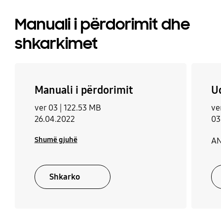
Manuali i përdorimit dhe
shkarkimet
Manuali i përdorimit
U
ver 03 |
122.53 MB
ve
26.04.2022
03
Shumë gjuhë
AN
Shkarko