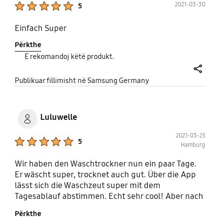
Product Ratings :
2021-03-30
5
Einfach Super
Përkthe
E rekomandoj këtë produkt.
share
Publikuar fillimisht në Samsung Germany
Luluwelle
2021-03-25
Product Ratings :
5
Hamburg
Wir haben den Waschtrockner nun ein paar Tage.
Er wäscht super, trocknet auch gut. Über die App
lässt sich die Waschzeut super mit dem
Tagesablauf abstimmen. Echt sehr cool! Aber nach
Dem Trocknen muss man die Maschine manuell
Përkthe
von Fusseln befreien. 2,5h-Programm