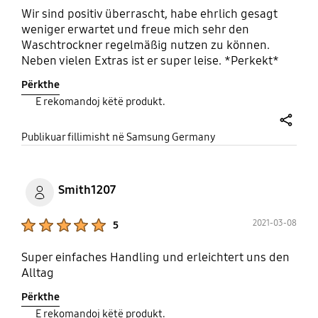
Wir sind positiv überrascht, habe ehrlich gesagt
weniger erwartet und freue mich sehr den
Waschtrockner regelmäßig nutzen zu können.
Neben vielen Extras ist er super leise. *Perkekt*
Përkthe
E rekomandoj këtë produkt.
share
Publikuar fillimisht në Samsung Germany
Smith1207
Product Ratings :
2021-03-08
5
Super einfaches Handling und erleichtert uns den
Alltag
Përkthe
E rekomandoj këtë produkt.