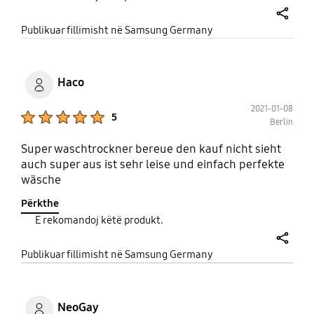
share
Publikuar fillimisht në Samsung Germany
Haco
2021-01-08
Product Ratings :
5
Berlin
Super waschtrockner bereue den kauf nicht sieht
auch super aus ist sehr leise und einfach perfekte
wäsche
Përkthe
E rekomandoj këtë produkt.
share
Publikuar fillimisht në Samsung Germany
NeoGay