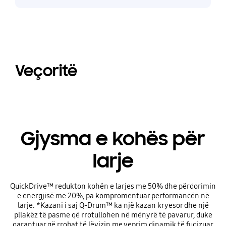
Veçoritë
Gjysma e kohës për
larje
QuickDrive™ redukton kohën e larjes me 50% dhe përdorimin
e energjisë me 20%, pa kompromentuar performancën në
larje. *Kazani i saj Q-Drum™ ka një kazan kryesor dhe një
pllakëz të pasme që rrotullohen në mënyrë të pavarur, duke
garantuar që rrobat të lëvizin me veprim dinamik të fuqizuar