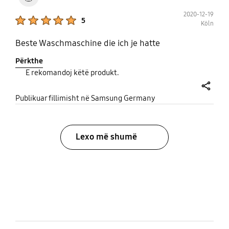
2020-12-19
Product Ratings :
5
Köln
Beste Waschmaschine die ich je hatte
Përkthe
E rekomandoj këtë produkt.
share
Publikuar fillimisht në Samsung Germany
Lexo më shumë
bazaarvoice Certification Label