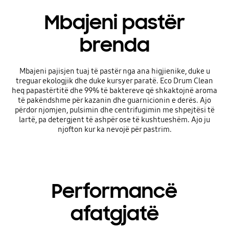
Mbajeni pastër
brenda
Mbajeni pajisjen tuaj të pastër nga ana higjienike, duke u
treguar ekologjik dhe duke kursyer paratë. Eco Drum Clean
heq papastërtitë dhe 99% të baktereve që shkaktojnë aroma
të pakëndshme për kazanin dhe guarnicionin e derës. Ajo
përdor njomjen, pulsimin dhe centrifugimin me shpejtësi të
lartë, pa detergjent të ashpër ose të kushtueshëm. Ajo ju
njofton kur ka nevojë për pastrim.
Performancë
afatgjatë