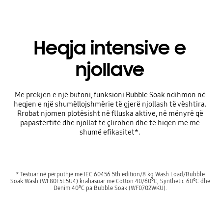
Heqja intensive e
njollave
Me prekjen e një butoni, funksioni Bubble Soak ndihmon në
heqjen e një shumëllojshmërie të gjerë njollash të vështira.
Rrobat njomen plotësisht në flluska aktive, në mënyrë që
papastërtitë dhe njollat të çlirohen dhe të hiqen me më
shumë efikasitet*.
* Testuar në përputhje me IEC 60456 5th edition/8 kg Wash Load/Bubble
Soak Wash (WF80F5E5U4) krahasuar me Cotton 40/60°C, Synthetic 60°C dhe
Denim 40°C pa Bubble Soak (WF0702WKU).