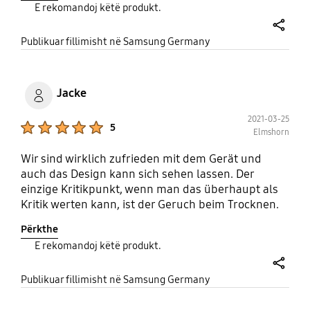
E rekomandoj këtë produkt.
Trommelreinigung hilft zwar auch, aber kann auch
nicht alle Fusseln entfernen. Beim Schleudern
share
vibriert die Maschine sehr stark.
Publikuar fillimisht në Samsung Germany
Jacke
2021-03-25
Product Ratings :
5
Elmshorn
Wir sind wirklich zufrieden mit dem Gerät und
auch das Design kann sich sehen lassen. Der
einzige Kritikpunkt, wenn man das überhaupt als
Kritik werten kann, ist der Geruch beim Trocknen.
Aber Entwarnung, ;-) der Geruch wir von mal zu
Përkthe
mal weniger. Also von uns eine klare
E rekomandoj këtë produkt.
Kaufempfehlung.
share
Publikuar fillimisht në Samsung Germany