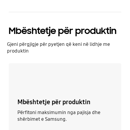
Mbёshtetje pёr produktin
Gjeni përgjigje për pyetjen që keni në lidhje me
produktin
Mëso më shumë
Mbёshtetje pёr produktin
Përfitoni maksimumin nga pajisja dhe
shërbimet e Samsung.