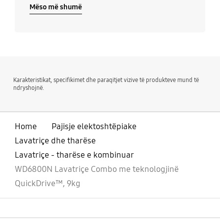
Mëso më shumë
Karakteristikat, specifikimet dhe paraqitjet vizive të produkteve mund të
ndryshojnë.
Home
Pajisje elektoshtëpiake
Lavatriçe dhe tharëse
Lavatriçe - tharëse e kombinuar
WD6800N Lavatriçe Combo me teknologjinë
QuickDrive™, 9kg
Footer Navigation
e hapur