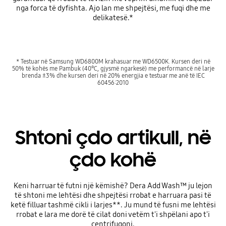
nga forca të dyfishta. Ajo lan me shpejtësi, me fuqi dhe me
delikatesë.*
* Testuar në Samsung WD6800M krahasuar me WD6500K. Kursen deri në
50% të kohës me Pambuk (40℃, gjysmë ngarkesë) me performancë në larje
brenda ±3% dhe kursen deri në 20% energjia e testuar me anë të IEC
60456:2010
Shtoni çdo artikull, në
çdo kohë
Keni harruar të futni një këmishë? Dera Add Wash™ ju lejon
të shtoni me lehtësi dhe shpejtësi rrobat e harruara pasi të
ketë filluar tashmë cikli i larjes**. Ju mund të fusni me lehtësi
rrobat e lara me dorë të cilat doni vetëm t'i shpëlani apo t'i
centrifugoni.