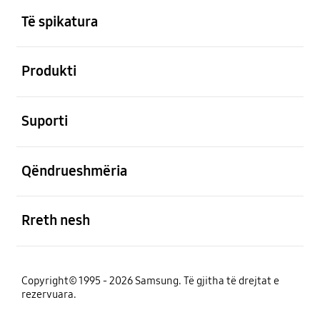
Të spikatura
e hapur
Produkti
e hapur
Suporti
e hapur
Qëndrueshmëria
e hapur
Rreth nesh
Copyright© 1995 - 2026 Samsung. Të gjitha të drejtat e
rezervuara.