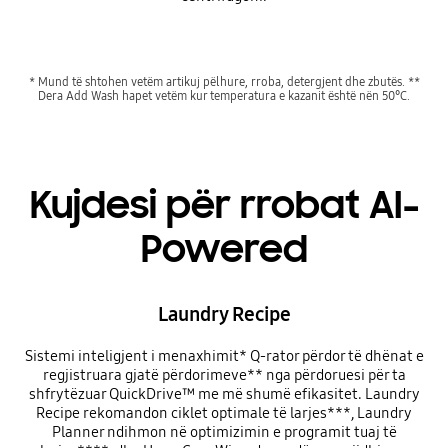
* Mund të shtohen vetëm artikuj pëlhure, rroba, detergjent dhe zbutës. **
Dera Add Wash hapet vetëm kur temperatura e kazanit është nën 50°C.
Kujdesi për rrobat AI-
Powered
Laundry Recipe
Sistemi inteligjent i menaxhimit* Q-rator përdor të dhënat e
regjistruara gjatë përdorimeve** nga përdoruesi për ta
shfrytëzuar QuickDrive™ me më shumë efikasitet. Laundry
Recipe rekomandon ciklet optimale të larjes***, Laundry
Planner ndihmon në optimizimin e programit tuaj të