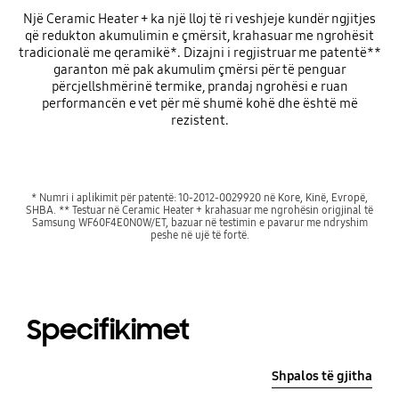
Një Ceramic Heater + ka një lloj të ri veshjeje kundër ngjitjes
që redukton akumulimin e çmërsit, krahasuar me ngrohësit
tradicionalë me qeramikë*. Dizajni i regjistruar me patentë**
garanton më pak akumulim çmërsi për të penguar
përcjellshmërinë termike, prandaj ngrohësi e ruan
performancën e vet për më shumë kohë dhe është më
rezistent.
* Numri i aplikimit për patentë: 10-2012-0029920 në Kore, Kinë, Evropë,
SHBA. ** Testuar në Ceramic Heater + krahasuar me ngrohësin origjinal të
Samsung WF60F4E0N0W/ET, bazuar në testimin e pavarur me ndryshim
peshe në ujë të fortë.
Specifikimet
Shpalos të gjitha