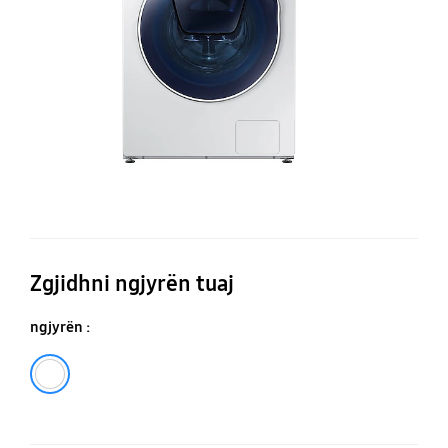
Qu
9k
Zgjidhni ngjyrën tuaj
ngjyrën :
E bardhë