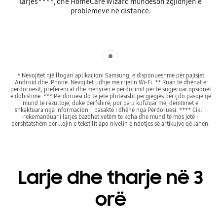
larjes****, dhe HomeCare Wizard mundëson zgjidhjen e
problemeve në distancë.
Indicator 1
* Nevojitet një llogari aplikacioni Samsung, e disponueshme për pajisjet
Android dhe iPhone. Nevojitet lidhje me rrjetin Wi-Fi. ** Ruan të dhënat e
përdoruesit, preferencat dhe mënyrën e përdorimit për të sugjeruar opsionet
e dobishme. *** Përdoruesi do të jetë plotësisht përgjegjës për çdo pasojë që
mund të rezultojë, duke përfshirë, por pa u kufizuar me, dëmtimet e
shkaktuara nga informacioni i pasaktë i dhënë nga Përdoruesi. **** Cikli i
rekomanduar i larjes bazohet vetëm te koha dhe mund të mos jetë i
përshtatshëm për llojin e tekstilit apo nivelin e ndotjes së artikujve që lahen.
Larje dhe tharje në 3
orë