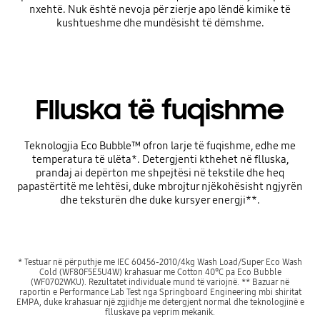
nxehtë. Nuk është nevoja për zierje apo lëndë kimike të
kushtueshme dhe mundësisht të dëmshme.
Flluska të fuqishme
Teknologjia Eco Bubble™ ofron larje të fuqishme, edhe me
temperatura të ulëta*. Detergjenti kthehet në flluska,
prandaj ai depërton me shpejtësi në tekstile dhe heq
papastërtitë me lehtësi, duke mbrojtur njëkohësisht ngjyrën
dhe teksturën dhe duke kursyer energji**.
* Testuar në përputhje me IEC 60456-2010/4kg Wash Load/Super Eco Wash
Cold (WF80F5E5U4W) krahasuar me Cotton 40°C pa Eco Bubble
(WF0702WKU). Rezultatet individuale mund të variojnë. ** Bazuar në
raportin e Performance Lab Test nga Springboard Engineering mbi shiritat
EMPA, duke krahasuar një zgjidhje me detergjent normal dhe teknologjinë e
flluskave pa veprim mekanik.