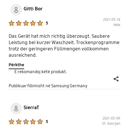
Gitti Bor
2021-03-16
Product Ratings :
5
MKK
Das Gerät hat mich richtig überzeugt. Saubere
Leistung bei kurzer Waschzeit. Trockenprogramme
trotz der geringeren Füllmengen vollkommen
ausreichend.
Përkthe
E rekomandoj këtë produkt.
share
Publikuar fillimisht në Samsung Germany
SierraT
2021-03-09
Product Ratings :
5
St. Georgen