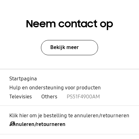
Neem contact op
Bekijk meer
Startpagina
Hulp en ondersteuning voor producten
Televisies
Others
PS51F4900AM
Klik hier om je bestelling te annuleren/retourneren
Annuleren/retourneren
Open
Footer Navigation