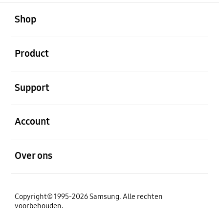
Open
Footer Navigation
Shop
Open
Product
Open
Support
Open
Account
Open
Over ons
Copyright© 1995-2026 Samsung. Alle rechten
voorbehouden.