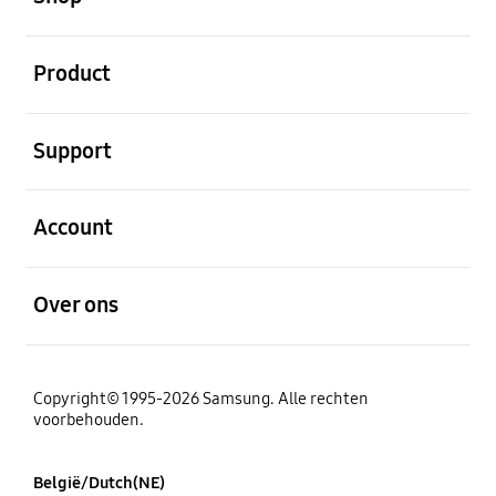
Open
Product
Open
Support
Open
Account
Open
Over ons
Copyright© 1995-2026 Samsung. Alle rechten
voorbehouden.
België/Dutch(NE)