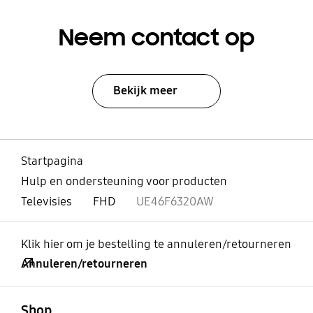
Neem contact op
Bekijk meer
Startpagina
Hulp en ondersteuning voor producten
Televisies
FHD
UE46F6320AW
Klik hier om je bestelling te annuleren/retourneren
Annuleren/retourneren
Open
Footer Navigation
Shop