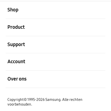
Open
Footer Navigation
Shop
Open
Product
Open
Support
Open
Account
Open
Over ons
Copyright© 1995-2026 Samsung. Alle rechten
voorbehouden.