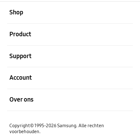
Open
Footer Navigation
Shop
Open
Product
Open
Support
Open
Account
Open
Over ons
Copyright© 1995-2026 Samsung. Alle rechten
voorbehouden.