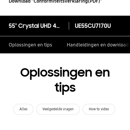
Download "Conformiteitsverklaring(PDF)"
55" Crystal UHD 4K Smart TV CU7170 (2023)
UE55CU7170U
Oplossingen en tips
Handleidingen en download
Oplossingen en
tips
Alles
Veelgestelde vragen
How to video