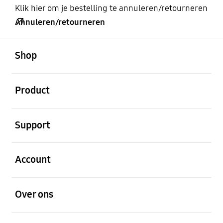
Klik hier om je bestelling te annuleren/retourneren
Annuleren/retourneren
Open
Footer Navigation
Shop
Open
Product
Open
Support
Open
Account
Open
Over ons