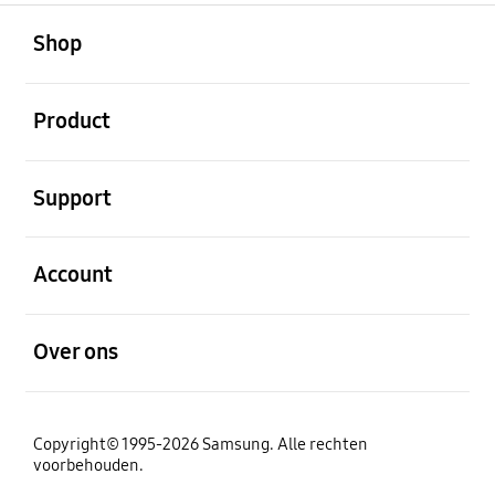
Open
Footer Navigation
Shop
Open
Product
Open
Support
Open
Account
Open
Over ons
Copyright© 1995-2026 Samsung. Alle rechten
voorbehouden.