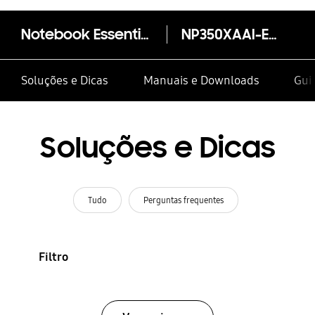
Notebook Essentials E30
NP350XAAI-EXP
Soluções e Dicas
Manuais e Downloads
Guia
Soluções e Dicas
Tudo
Perguntas frequentes
Filtro