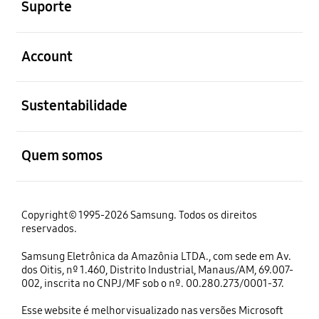
Suporte
abrir
Account
abrir
Sustentabilidade
abrir
Quem somos
Copyright© 1995-2026 Samsung. Todos os direitos
reservados.
Samsung Eletrônica da Amazônia LTDA., com sede em Av.
dos Oitis, nº 1.460, Distrito Industrial, Manaus/AM, 69.007-
002, inscrita no CNPJ/MF sob o nº. 00.280.273/0001-37.
Esse website é melhor visualizado nas versões Microsoft