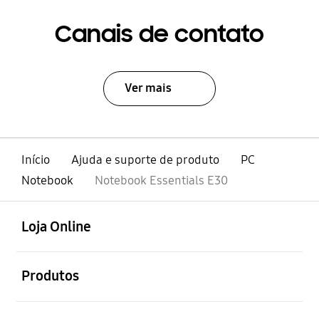
Canais de contato
Ver mais
Início
Ajuda e suporte de produto
PC
Notebook
Notebook Essentials E30
abrir
Footer Navigation
Loja Online
abrir
Produtos
abrir