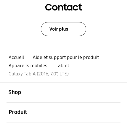
Contact
Voir plus
Accueil
Aide et support pour le produit
Appareils mobiles
Tablet
Galaxy Tab A (2016, 7.0”, LTE)
ouvert
Footer Navigation
Shop
ouvert
Produit
ouvert