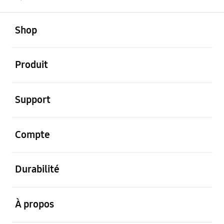
ouvert
Footer Navigation
Shop
ouvert
Produit
ouvert
Support
ouvert
Compte
ouvert
Durabilité
ouvert
À propos