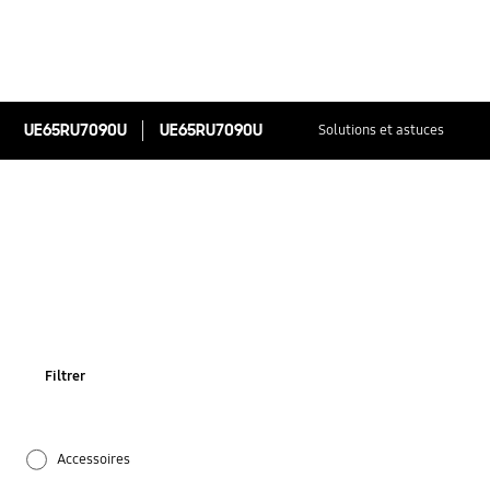
UE65RU7090U
UE65RU7090U
Solutions et astuces
Filtrer
Accessoires