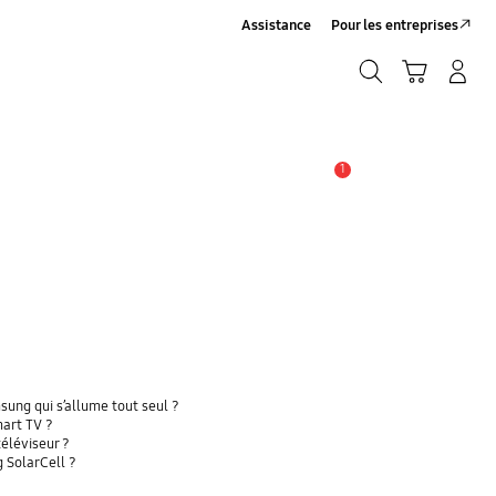
Assistance
Pour les entreprises
Rechercher
Panier
Connexion/Inscription
Rechercher
1
Alerte
ng qui s’allume tout seul ?
mart TV ?
téléviseur ?
 SolarCell ?