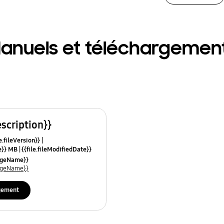
anuels et téléchargemen
escription}}
e.fileVersion}}
ze}} MB
{{file.fileModifiedDate}}
mes}}
uageName}}
uageName}}
gement