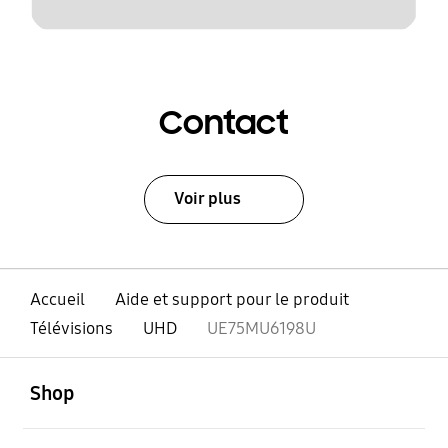
Contact
Voir plus
Accueil
Aide et support pour le produit
Télévisions
UHD
UE75MU6198U
ouvert
Footer Navigation
Shop
ouvert