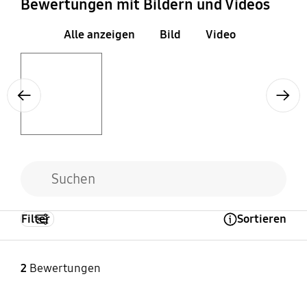
Bewertungen mit Bildern und Videos
Lage der Kochzone 2
Leistung Kochzone 2
(W)
Hinten
Alle anzeigen
Bild
Video
1800 / 2000
Layer popup open
Previous
Next
Filter
Sortieren
Open Tooltip Layer
2
Bewertungen