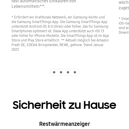
fast automatisches Einkaufen von
wöche
Lebensmitteln**.
zuges
* Erfordert ein drahtloses Netzwerk, ein Samsung-Konto und
* Smar
die Samsung SmartThings App. Die Samsung SmartThings App
iOS-Ge
unterstützt Android OS 8.0 (Oreo) oder höher, das für Samsung-
sind e
Smartphones optimiert ist. Diese App unterstützt auch iOS 13
Downlo
oder höher für iPhone-Modelle. Die SmartThings App ist im App
Store und Play Store erhältlich. ** Aktuell möglich bei Amazon
Fresh DE, EDEKA Bringmeister, REWE, getnow. Stand Januar
2023
Indicator 1
Indicator 2
Indicator 3
Indicator 4
Sicherheit zu Hause
Restwärmeanzeiger