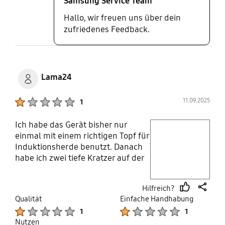
Samsung Service Team
Hallo, wir freuen uns über dein
zufriedenes Feedback.
Lama24
Product Ratings :
11.09.2025
1
Ich habe das Gerät bisher nur
play video
einmal mit einem richtigen Topf für
Induktionsherde benutzt. Danach
Layer popup open
habe ich zwei tiefe Kratzer auf der
Oberfläche bemerkt. Es waren
keine scharfen Gegenstände oder
Hilfreich?
Ähnliches darauf. Die Oberfläche
thumb
share
Qualität
Einfache Handhabung
ist wirklich von schlechter Qualität.
up
Product Ratings :
Product Ratings :
1
1
Ich würde es niemandem
Nutzen
empfehlen. Bin echt enttäuscht –