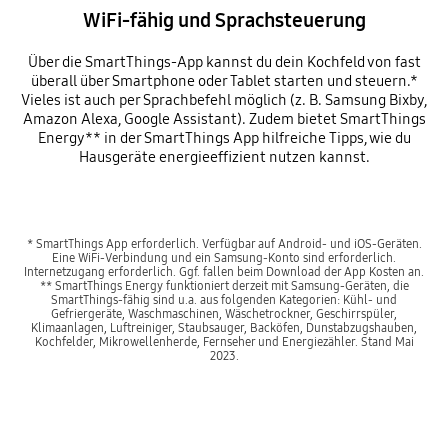
WiFi-fähig und Sprachsteuerung
Über die SmartThings-App kannst du dein Kochfeld von fast
überall über Smartphone oder Tablet starten und steuern.*
Vieles ist auch per Sprachbefehl möglich (z. B. Samsung Bixby,
Amazon Alexa, Google Assistant). Zudem bietet SmartThings
Energy** in der SmartThings App hilfreiche Tipps, wie du
Hausgeräte energieeffizient nutzen kannst.
* SmartThings App erforderlich. Verfügbar auf Android- und iOS-Geräten.
Eine WiFi-Verbindung und ein Samsung-Konto sind erforderlich.
Internetzugang erforderlich. Ggf. fallen beim Download der App Kosten an.
** SmartThings Energy funktioniert derzeit mit Samsung-Geräten, die
SmartThings-fähig sind u.a. aus folgenden Kategorien: Kühl- und
Gefriergeräte, Waschmaschinen, Wäschetrockner, Geschirrspüler,
Klimaanlagen, Luftreiniger, Staubsauger, Backöfen, Dunstabzugshauben,
Kochfelder, Mikrowellenherde, Fernseher und Energiezähler. Stand Mai
2023.