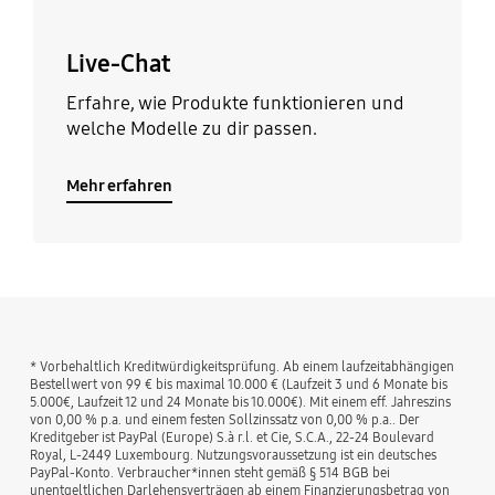
Live-Chat
Erfahre, wie Produkte funktionieren und
welche Modelle zu dir passen.
Mehr erfahren
* Vorbehaltlich Kreditwürdigkeitsprüfung. Ab einem laufzeitabhängigen
Bestellwert von 99 € bis maximal 10.000 € (Laufzeit 3 und 6 Monate bis
5.000€, Laufzeit 12 und 24 Monate bis 10.000€). Mit einem eff. Jahreszins
von 0,00 % p.a. und einem festen Sollzinssatz von 0,00 % p.a.. Der
Kreditgeber ist PayPal (Europe) S.à r.l. et Cie, S.C.A., 22-24 Boulevard
Royal, L-2449 Luxembourg. Nutzungsvoraussetzung ist ein deutsches
PayPal-Konto. Verbraucher*innen steht gemäß § 514 BGB bei
unentgeltlichen Darlehensverträgen ab einem Finanzierungsbetrag von