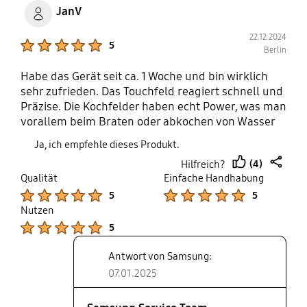
JanV
22.12.2024
Product Ratings :
5
Berlin
Habe das Gerät seit ca. 1 Woche und bin wirklich
sehr zufrieden. Das Touchfeld reagiert schnell und
Präzise. Die Kochfelder haben echt Power, was man
vorallem beim Braten oder abkochen von Wasser
auf hoher Stufe bemerkt. Ein klein Minus gibt es
Ja, ich empfehle dieses Produkt.
für die Start Melodie, hier wäre mir ein einfaches
(4)
Hilfreich?
Piepen beim Start angenehmer. Jedoch kann man
thumb
share
Qualität
Einfache Handhabung
diesen auch ausschalteten. Fazit: Sehr gutes
up
Product Ratings :
Product Ratings :
5
5
Induktionskochfeld welches ich jedem
Nutzen
weiterempfehlen würde der ein kleines Kochfeld
Product Ratings :
brauch und Wert auf hohe Qualität legt.
5
Antwort von Samsung:
07.01.2025