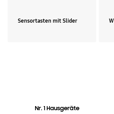
Sensortasten mit Slider
W
Nr. 1 Hausgeräte