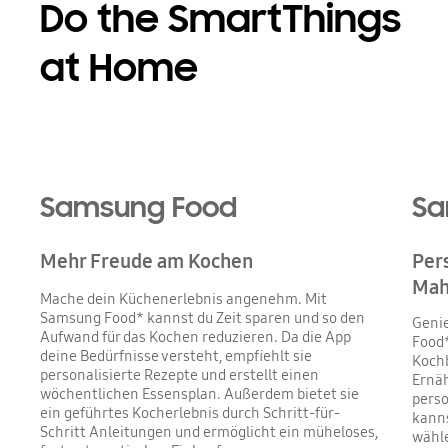
Do the SmartThings
at Home
Samsung Food
Sa
Mehr Freude am Kochen
Per
Mah
Mache dein Küchenerlebnis angenehm. Mit
Samsung Food* kannst du Zeit sparen und so den
Genie
Aufwand für das Kochen reduzieren. Da die App
Food
deine Bedürfnisse versteht, empfiehlt sie
Kochb
personalisierte Rezepte und erstellt einen
Ernä
wöchentlichen Essensplan. Außerdem bietet sie
perso
ein geführtes Kocherlebnis durch Schritt-für-
kann
Schritt Anleitungen und ermöglicht ein müheloses,
wähl