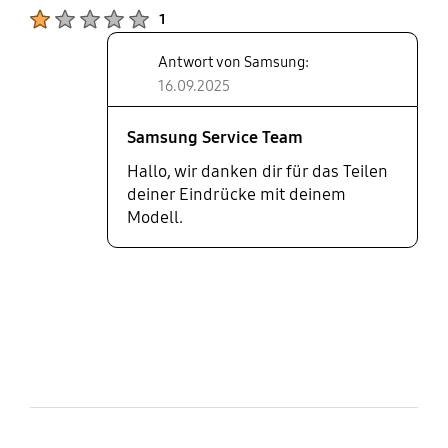
Product Ratings :
so sieht ein neuer Herd schon nach
1
der ersten Benutzung schrecklich
Antwort von Samsung:
aus.
16.09.2025
Samsung Service Team
Hallo, wir danken dir für das Teilen
deiner Eindrücke mit deinem
Modell.
bazaarvoice Certification Label