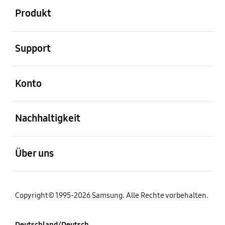
Produkt
öffnen
Support
öffnen
Konto
öffnen
Nachhaltigkeit
öffnen
Über uns
Copyright© 1995-2026 Samsung. Alle Rechte vorbehalten.
Deutschland/Deutsch