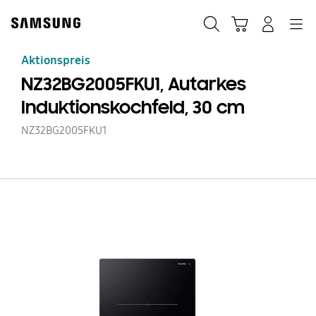
Skip
Skip
to
to
Suchen
Warenkorb
Anmelden
Navigation
content
accessibility
help
Aktionspreis
NZ32BG2005FKU1, Autarkes
Induktionskochfeld, 30 cm
NZ32BG2005FKU1
NZ
Au
In
30
c