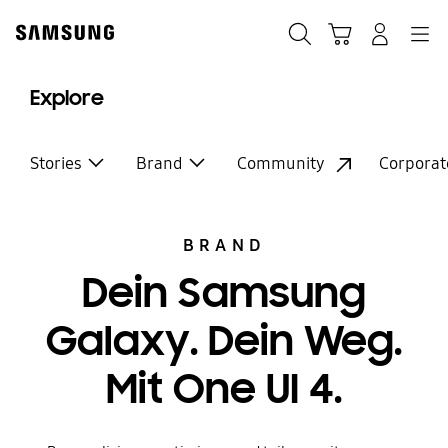
Skip
Skip
to
to
Suchen
Warenkorb
Anmelden
Navigation
content
accessibility
help
Explore
Stories
Brand
Community
Corporat
BRAND
Dein Samsung
Galaxy. Dein Weg.
Mit One UI 4.