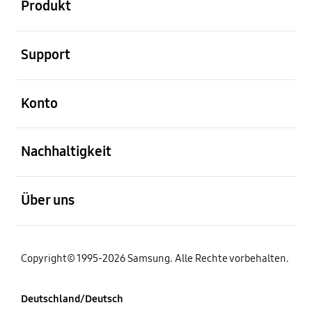
Produkt
öffnen
Support
öffnen
Konto
öffnen
Nachhaltigkeit
öffnen
Über uns
Copyright© 1995-2026 Samsung. Alle Rechte vorbehalten.
Deutschland/Deutsch