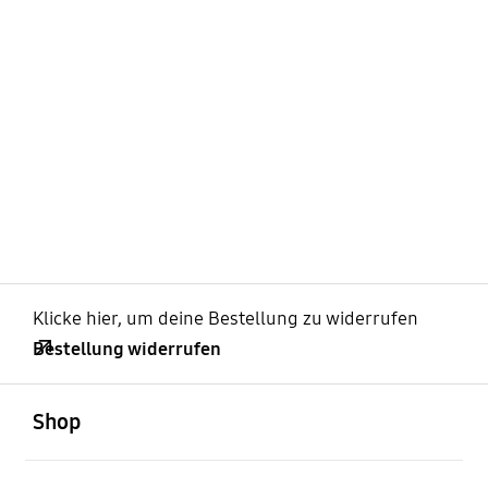
Klicke hier, um deine Bestellung zu widerrufen
Bestellung widerrufen
öffnen
Footer Navigation
Shop
öffnen