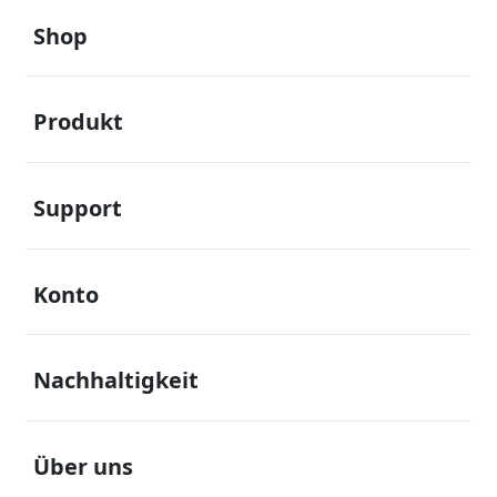
Footer Navigation
Shop
öffnen
Produkt
öffnen
Support
öffnen
Konto
öffnen
Nachhaltigkeit
öffnen
Über uns