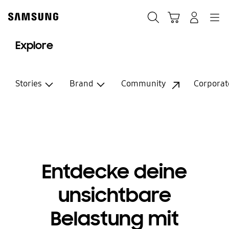
Skip
Skip
Suchen
Warenkorb
Anmelden
Navigation
to
to
content
accessibility
help
Explore
Stories
Brand
Community
Corporat
Entdecke deine
unsichtbare
Belastung mit