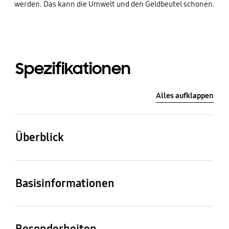
werden. Das kann die Umwelt und den Geldbeutel schonen.
Spezifikationen
Alles aufklappen
Überblick
Serie
Garraumvolumen (l)
Basisinformationen
MQ8000
22
Serie
EAN
Leistungsstufen
Leistungsaufnahme
MQ8000
8806094305036
Besonderheiten
(max.) (W)