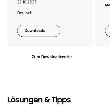
15,5
18,5
22.10.2025
Me
Deutsch
Downloads
Zum Downloadcenter
Lösungen & Tipps