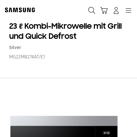
Skip
Skip
to
to
Suchen
Warenkorb
Anmelden
Navigation
content
accessibility
help
23 ℓ Kombi-Mikrowelle mit Grill
und Quick Defrost
Silver
MG22M8274AT/E1
23
ℓ
Ko
Mi
mi