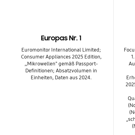
Europas Nr. 1
Euromonitor International Limited;
Focu
Consumer Appliances 2025 Edition,
1
,,Mikrowellen" gemäß Passport-
Au
Definitionen; Absatzvolumen in
Einheiten, Daten aus 2024.
Erh
202
Qua
(No
(N
„sc
(