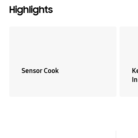
Highlights
Sensor Cook
K
I