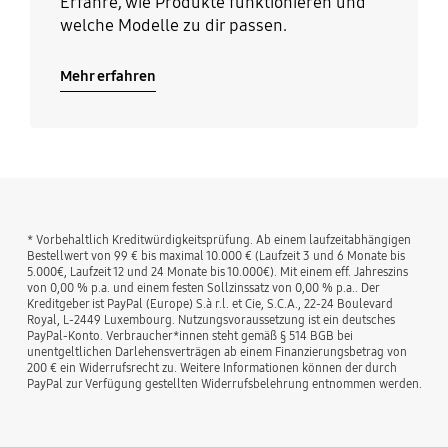
Erfahre, wie Produkte funktionieren und
welche Modelle zu dir passen.
Mehr erfahren
* Vorbehaltlich Kreditwürdigkeitsprüfung. Ab einem laufzeitabhängigen
Bestellwert von 99 € bis maximal 10.000 € (Laufzeit 3 und 6 Monate bis
5.000€, Laufzeit 12 und 24 Monate bis 10.000€). Mit einem eff. Jahreszins
von 0,00 % p.a. und einem festen Sollzinssatz von 0,00 % p.a.. Der
Kreditgeber ist PayPal (Europe) S.à r.l. et Cie, S.C.A., 22-24 Boulevard
Royal, L-2449 Luxembourg. Nutzungsvoraussetzung ist ein deutsches
PayPal-Konto. Verbraucher*innen steht gemäß § 514 BGB bei
unentgeltlichen Darlehensverträgen ab einem Finanzierungsbetrag von
200 € ein Widerrufsrecht zu. Weitere Informationen können der durch
PayPal zur Verfügung gestellten Widerrufsbelehrung entnommen werden.