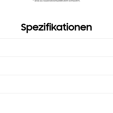
* Bild zu Illustrationszwecken simuliert.
Spezifikationen
kelnummer
PS926TWEGWW
cht