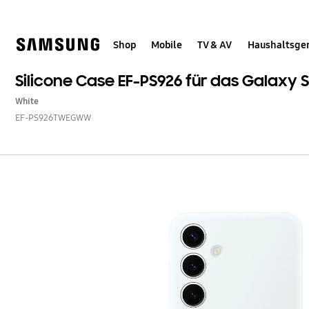
Skip
Skip
to
to
content
accessibility
help
Shop
Mobile
TV & AV
Haushaltsge
Silicone Case EF-PS926 für das Galaxy 
White
EF-PS926TWEGWW