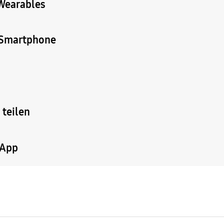
 Wearables
y Smartphone
 teilen
-App