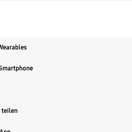
 Wearables
y Smartphone
 teilen