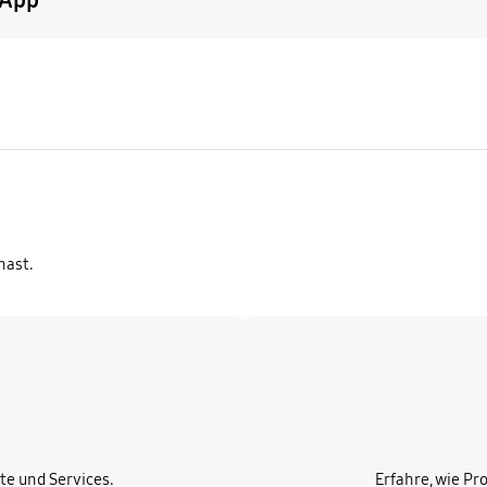
-App
hast.
Mehr erfahren
te und Services.
Erfahre, wie Pr