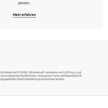
passen.
Mehr erfahren
 24 Monate bis 10.000€). Mit einem eff. Jahreszins von 0,00 % p.a. und
ng ist ein deutsches PayPal-Konto. Verbraucher*innen steht gemäß § 514
fügung gestellten Widerrufsbelehrung entnommen werden.