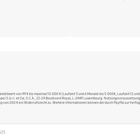
stellwert von 99 € bis maximal 10.000 € (Laufzeit 3 und 6 Monate bis 5.000€, Laufzeit 12 und
rope) S.à r.l. et Cie, S.C.A., 22-24 Boulevard Royal, L-2449 Luxembourg. Nutzungsvoraussetzu
g von 200 € ein Widerrufsrecht zu. Weitere Informationen können der durch PayPal zur Ver
 S25