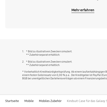
Mehr erfahren
1.
* Bild zu illustrativen Zwecken simuliert.
** Zubehör separat erhältlich.
2.
* Bild zu illustrativen Zwecken simuliert.
** Zubehör separat erhältlich.
* Vorbehaltlich Kreditwürdigkeitsprüfung. Ab einem laufzeitabhängigen Be
einem festen Sollzinssatz von 0,00 % p.a.. Der Kreditgeber ist PayPal (Eu
BGB bei unentgeltlichen Darlehensverträgen ab einem Finanzierungsbetra
Startseite
Mobile
Mobiles Zubehör
Kindsuit Case für das Galaxy