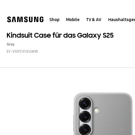
Skip
Skip
to
to
content
accessibility
help
Shop
Mobile
TV & AV
Haushaltsge
Kindsuit Case für das Galaxy S25
Gray
EF-VS931PJEGWW