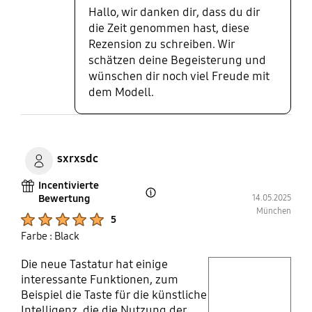
Potenzial für eine breitere KI-
Hallo, wir danken dir, dass du dir
Leichtgewicht und lässt sich
Integration böte. Insgesamt bietet
die Zeit genommen hast, diese
überallhin problemlos mitnehmen.
das Galaxy Tab S10 FE+ ein rundes
Rezension zu schreiben. Wir
Gesamtpaket für den Alltag, bei
schätzen deine Begeisterung und
dem vor allem Vielseitigkeit,
wünschen dir noch viel Freude mit
Zubehör, lange Akkulaufzeit und
dem Modell.
die hochwertige Verarbeitung
überzeugen.
sxrxsdc
Incentivierte
Bewertung
14.05.2025
Open Tooltip Layer
München
Product Ratings :
5
Farbe : Black
Die neue Tastatur hat einige
play video
interessante Funktionen, zum
Beispiel die Taste für die künstliche
Layer popup open
Intelligenz, die die Nutzung der