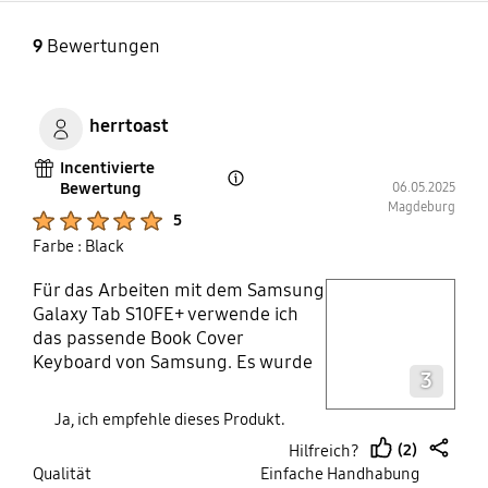
9
Bewertungen
herrtoast
Incentivierte
Bewertung
06.05.2025
Open Tooltip Layer
Magdeburg
Product Ratings :
5
Farbe : Black
Für das Arbeiten mit dem Samsung
play video
Galaxy Tab S10FE+ verwende ich
das passende Book Cover
Layer popup open
Keyboard von Samsung. Es wurde
3
in einer schlichten und
funktionalen Verpackung geliefert
Ja, ich empfehle dieses Produkt.
und machte bereits beim
(2)
Hilfreich?
Auspacken einen hochwertigen
thumb
share
Qualität
Einfache Handhabung
Eindruck. Die Inbetriebnahme war
Product Ratings :
Product Ratings :