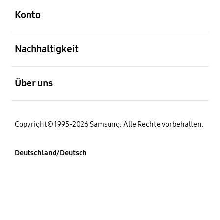
Konto
öffnen
Nachhaltigkeit
öffnen
Über uns
Copyright© 1995-2026 Samsung. Alle Rechte vorbehalten.
Deutschland/Deutsch