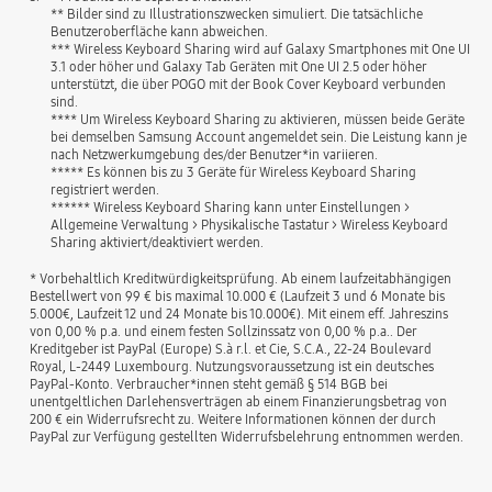
** Bilder sind zu Illustrationszwecken simuliert. Die tatsächliche
Benutzeroberfläche kann abweichen.
*** Wireless Keyboard Sharing wird auf Galaxy Smartphones mit One UI
3.1 oder höher und Galaxy Tab Geräten mit One UI 2.5 oder höher
unterstützt, die über POGO mit der Book Cover Keyboard verbunden
sind.
**** Um Wireless Keyboard Sharing zu aktivieren, müssen beide Geräte
bei demselben Samsung Account angemeldet sein. Die Leistung kann je
nach Netzwerkumgebung des/der Benutzer*in variieren.
***** Es können bis zu 3 Geräte für Wireless Keyboard Sharing
registriert werden.
****** Wireless Keyboard Sharing kann unter Einstellungen >
Allgemeine Verwaltung > Physikalische Tastatur > Wireless Keyboard
Sharing aktiviert/deaktiviert werden.
* Vorbehaltlich Kreditwürdigkeitsprüfung. Ab einem laufzeitabhängigen
Bestellwert von 99 € bis maximal 10.000 € (Laufzeit 3 und 6 Monate bis
5.000€, Laufzeit 12 und 24 Monate bis 10.000€). Mit einem eff. Jahreszins
von 0,00 % p.a. und einem festen Sollzinssatz von 0,00 % p.a.. Der
Kreditgeber ist PayPal (Europe) S.à r.l. et Cie, S.C.A., 22-24 Boulevard
Royal, L-2449 Luxembourg. Nutzungsvoraussetzung ist ein deutsches
PayPal-Konto. Verbraucher*innen steht gemäß § 514 BGB bei
unentgeltlichen Darlehensverträgen ab einem Finanzierungsbetrag von
200 € ein Widerrufsrecht zu. Weitere Informationen können der durch
PayPal zur Verfügung gestellten Widerrufsbelehrung entnommen werden.