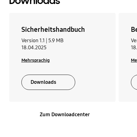
Downloads
Sicherheitshandbuch
B
Version 1.1 |
5.9 MB
Ve
18.04.2025
18
Mehrsprachig
Me
Downloads
Zum Downloadcenter