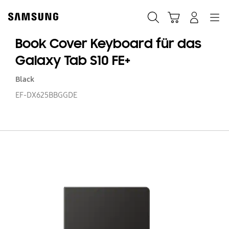
Skip
Skip
to
to
Suchen
Warenkorb
Anmelden
Navigation
content
accessibility
help
Book Cover Keyboard für das
Galaxy Tab S10 FE+
Black
EF-DX625BBGGDE
B
Co
K
fü
d