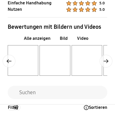
Einfache Handhabung
Product Ratings :
5.0
Nutzen
Product Ratings :
5.0
Bewertungen mit Bildern und Videos
Alle anzeigen
Bild
Video
Layer popup open
Layer popup open
Layer popup open
Layer popup open
Previous
Next
Filter
Sortieren
Open Tooltip Layer