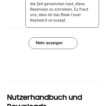
die Zeit genommen hast, diese
abgesehen davon bin ich echt zufrieden damit.
Rezension zu schreiben. Es freut
uns, dass dir das Book Cover
Keyboard so zusagt.
Mehr anzeigen
bazaarvoice Certification Label
Nutzerhandbuch und