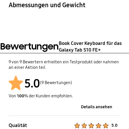
Book Cover Keyboard,
POGO
Abmessungen und Gewicht
Kurzanleitung
Gerätemaße (B x H x T)
Gewicht
Anzahl der Tasten
Touchpad, Touchscreen
202,5 x 301,3 x 14,4 mm
578 g
81
Ja
Book Cover Keyboard für das
Bewertungen
Galaxy Tab S10 FE+
9 von 9 Bewertern erhielten ein Testprodukt oder nahmen
an einer Aktion teil
5.0
(9 Bewertungen)
Von
100
% der Kunden empfohlen.
Details ansehen
Qualität
Product Ratings :
5.0