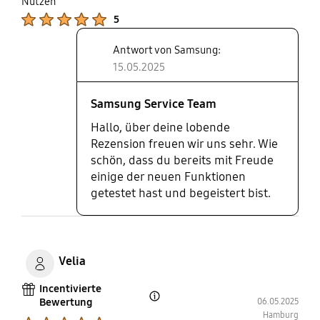
Nutzen
Product Ratings :
5
Antwort von Samsung:
15.05.2025
Samsung Service Team
Hallo, über deine lobende
Rezension freuen wir uns sehr. Wie
schön, dass du bereits mit Freude
einige der neuen Funktionen
getestet hast und begeistert bist.
Velia
Incentivierte
Bewertung
06.05.2025
Open Tooltip Layer
Hamburg
Product Ratings :