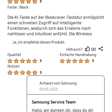
5
Farbe : Black
Die KI-Taste auf der Bookcover-Tastatur ermöglicht
einen schnellen Zugriff auf intelligente
Funktionen, wodurch sich das Erlebnis noch
nahtloser und intuitiver anfühlt. Die Wireless
Keyboard-Sharing-Funktion gefällt mir. Anfangs
Ja, ich empfehle dieses Produkt.
dachte ich, das wäre so ein Gimmick, das ich eh
(2)
Hilfreich?
nicht brauche – aber mittlerweile nutze ich es
thumb
share
Qualität
Einfache Handhabung
ständig. Ich kann die Tastatur einfach mit meinem
up
Product Ratings :
Product Ratings :
5
5
Galaxy S25 Ultra verbinden, ohne groß was
Nutzen
umstellen zu müssen. Wenn ich am Tablet arbeite
Product Ratings :
und auf dem Handy eine Nachricht reinkommt,
5
tippe ich die Antwort einfach direkt über die
Tastatur. Klingt banal, aber im Alltag macht das
Antwort von Samsung:
richtig was aus – besonders, wenn man viel
09.05.2025
zwischen den Geräten wechselt.Der einzige
wirkliche Nachteil: Die Tastatur hat keine
Samsung Service Team
Hintergrundbeleuchtung. Abends oder bei
Hallo, wir danken dir, dass du dir
schwachem Licht merkt man das schon. Aber