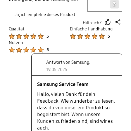
3
Galaxy AI erleichtert. Darüber
hinaus ermöglicht das gebogene
Ja, ich empfehle dieses Produkt.
Design eine bessere Handhabung
Hilfreich?
und Passform des Cover-
thumb
share
Qualität
Einfache Handhabung
Magneten auf der Rückseite des
up
Product Ratings :
Product Ratings :
5
5
Tablets. Ich fand es total super und
Nutzen
die Preis-Leistungs-Verhältnis ist
Product Ratings :
5
super!
Antwort von Samsung:
19.05.2025
Samsung Service Team
Hallo, vielen Dank für dein
Feedback. Wie wunderbar zu lesen,
dass du von unserem Produkt so
begeistert bist. Wenn unsere
Kunden zufrieden sind, sind wir es
auch.