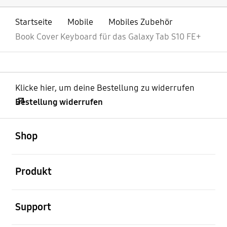
Startseite
Mobile
Mobiles Zubehör
Book Cover Keyboard für das Galaxy Tab S10 FE+
Klicke hier, um deine Bestellung zu widerrufen
Bestellung widerrufen
öffnen
Footer Navigation
Shop
öffnen
Produkt
öffnen
Support
öffnen