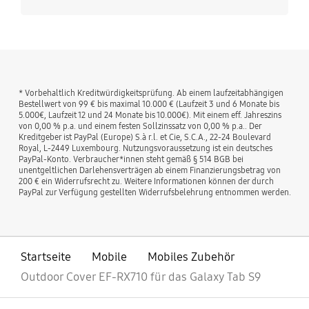
* Vorbehaltlich Kreditwürdigkeitsprüfung. Ab einem laufzeitabhängigen
Bestellwert von 99 € bis maximal 10.000 € (Laufzeit 3 und 6 Monate bis
5.000€, Laufzeit 12 und 24 Monate bis 10.000€). Mit einem eff. Jahreszins
von 0,00 % p.a. und einem festen Sollzinssatz von 0,00 % p.a.. Der
Kreditgeber ist PayPal (Europe) S.à r.l. et Cie, S.C.A., 22-24 Boulevard
Royal, L-2449 Luxembourg. Nutzungsvoraussetzung ist ein deutsches
PayPal-Konto. Verbraucher*innen steht gemäß § 514 BGB bei
unentgeltlichen Darlehensverträgen ab einem Finanzierungsbetrag von
200 € ein Widerrufsrecht zu. Weitere Informationen können der durch
PayPal zur Verfügung gestellten Widerrufsbelehrung entnommen werden.
Startseite
Mobile
Mobiles Zubehör
Outdoor Cover EF-RX710 für das Galaxy Tab S9