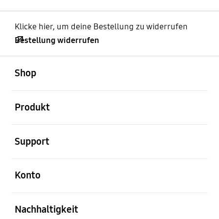
Klicke hier, um deine Bestellung zu widerrufen
Bestellung widerrufen
öffnen
Footer Navigation
Shop
öffnen
Produkt
öffnen
Support
öffnen
Konto
öffnen
Nachhaltigkeit