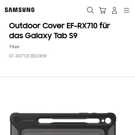
Skip
Skip
to
to
Suchen
Warenkorb
Anmelden
Navigation
content
accessibility
help
Outdoor Cover EF-RX710 für
das Galaxy Tab S9
Titan
EF-RX710CBEGWW
O
Co
EF
RX
fü