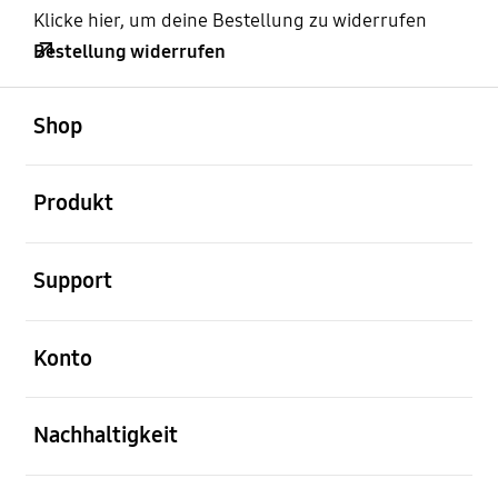
Klicke hier, um deine Bestellung zu widerrufen
Bestellung widerrufen
öffnen
Footer Navigation
Shop
öffnen
Produkt
öffnen
Support
öffnen
Konto
öffnen
Nachhaltigkeit
öffnen