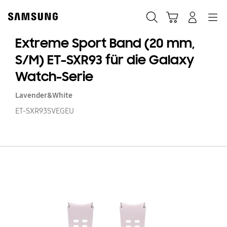
Skip
Skip
to
to
Suchen
Warenkorb
Anmelden
Navigation
content
accessibility
help
Extreme Sport Band (20 mm,
S/M) ET-SXR93 für die Galaxy
Watch-Serie
Lavender&White
ET-SXR93SVEGEU
E
Sp
B
(2