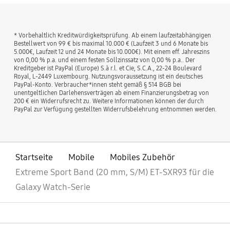
* Vorbehaltlich Kreditwürdigkeitsprüfung. Ab einem laufzeitabhängigen
Bestellwert von 99 € bis maximal 10.000 € (Laufzeit 3 und 6 Monate bis
5.000€, Laufzeit 12 und 24 Monate bis 10.000€). Mit einem eff. Jahreszins
von 0,00 % p.a. und einem festen Sollzinssatz von 0,00 % p.a.. Der
Kreditgeber ist PayPal (Europe) S.à r.l. et Cie, S.C.A., 22-24 Boulevard
Royal, L-2449 Luxembourg. Nutzungsvoraussetzung ist ein deutsches
PayPal-Konto. Verbraucher*innen steht gemäß § 514 BGB bei
unentgeltlichen Darlehensverträgen ab einem Finanzierungsbetrag von
200 € ein Widerrufsrecht zu. Weitere Informationen können der durch
PayPal zur Verfügung gestellten Widerrufsbelehrung entnommen werden.
Startseite
Mobile
Mobiles Zubehör
Extreme Sport Band (20 mm, S/M) ET-SXR93 für die
Galaxy Watch-Serie