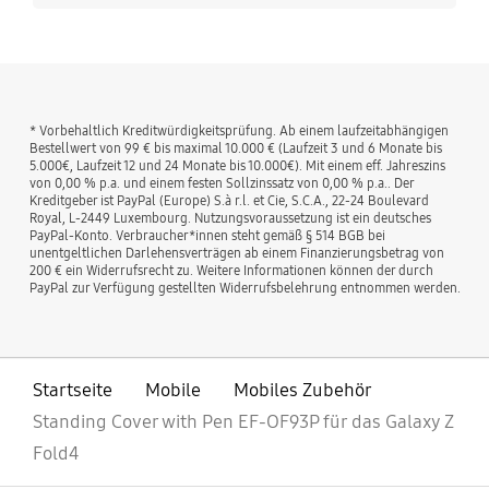
* Vorbehaltlich Kreditwürdigkeitsprüfung. Ab einem laufzeitabhängigen
Bestellwert von 99 € bis maximal 10.000 € (Laufzeit 3 und 6 Monate bis
5.000€, Laufzeit 12 und 24 Monate bis 10.000€). Mit einem eff. Jahreszins
von 0,00 % p.a. und einem festen Sollzinssatz von 0,00 % p.a.. Der
Kreditgeber ist PayPal (Europe) S.à r.l. et Cie, S.C.A., 22-24 Boulevard
Royal, L-2449 Luxembourg. Nutzungsvoraussetzung ist ein deutsches
PayPal-Konto. Verbraucher*innen steht gemäß § 514 BGB bei
unentgeltlichen Darlehensverträgen ab einem Finanzierungsbetrag von
200 € ein Widerrufsrecht zu. Weitere Informationen können der durch
PayPal zur Verfügung gestellten Widerrufsbelehrung entnommen werden.
Startseite
Mobile
Mobiles Zubehör
Standing Cover with Pen EF-OF93P für das Galaxy Z
Fold4