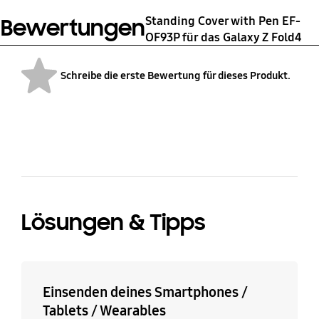
Standing Cover with Pen EF-
Bewertungen
Kompatible Modelle
Repräsentative Modelle
OF93P für das Galaxy Z Fold4
Galaxy Z Fold 4
Galaxy Z Fold 4
Schreibe die erste Bewertung für dieses Produkt.
Gerätemaße (B x H x T)
Gewicht
bazaarvoice Certification Label
7,7 x 132,1 x 7,4 mm
6,7 g
Lösungen & Tipps
Einsenden deines Smartphones /
Tablets / Wearables