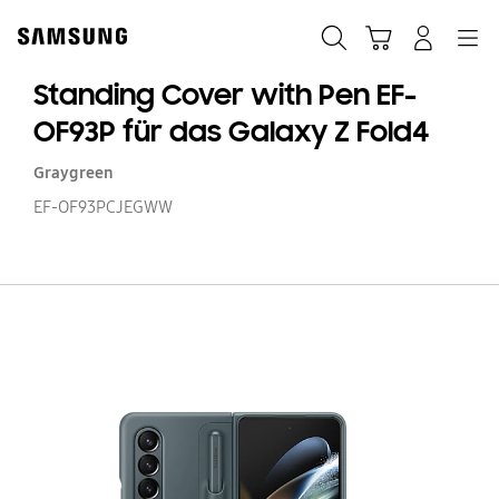
Skip
Skip
to
to
Suchen
Warenkorb
Anmelden
Navigation
content
accessibility
help
Standing Cover with Pen EF-
OF93P für das Galaxy Z Fold4
Graygreen
EF-OF93PCJEGWW
St
Co
wi
P
EF