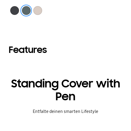
Black
Graygreen
Sand
Features
Standing Cover with
Pen
Entfalte deinen smarten Lifestyle