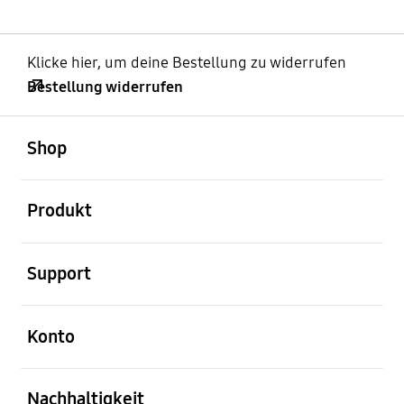
Klicke hier, um deine Bestellung zu widerrufen
Bestellung widerrufen
öffnen
Footer Navigation
Shop
öffnen
Produkt
öffnen
Support
öffnen
Konto
öffnen
Nachhaltigkeit