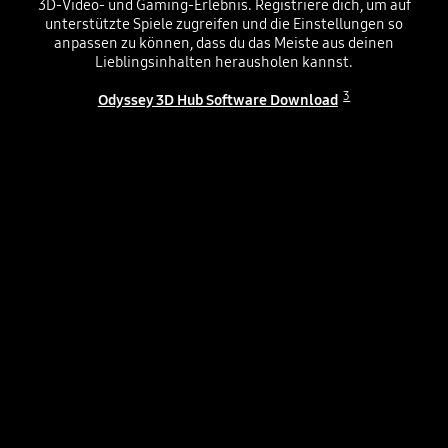
3D-Video- und Gaming-Erlebnis. Registriere dich, um auf
unterstützte Spiele zugreifen und die Einstellungen so
anpassen zu können, dass du das Meiste aus deinen
Lieblingsinhalten herausholen kannst.
3
Odyssey 3D Hub Software Download
Monitor zeigt Spielseite. Der Bildschirm neigt sich und zeigt drei Spielsymbole. Das Motorrad aus „Unstop“, die Spielfigur aus „The First Berserker Khazan“ und das Auto aus „Zero Protocol“ erweitern sich, während sie aus den Symbolen herausspringen.
Playing video