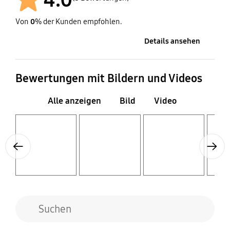
Von
0
% der Kunden empfohlen.
Details ansehen
Bewertungen mit Bildern und Videos
Alle anzeigen
Bild
Video
Layer popup open
Layer popup open
Layer popup open
Layer popup open
Previous
Next