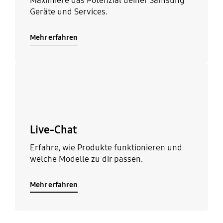
Maximiere das Potenzial deiner Samsung
Geräte und Services.
Mehr erfahren
Mehr erfahren
Live-Chat
Erfahre, wie Produkte funktionieren und
welche Modelle zu dir passen.
Mehr erfahren