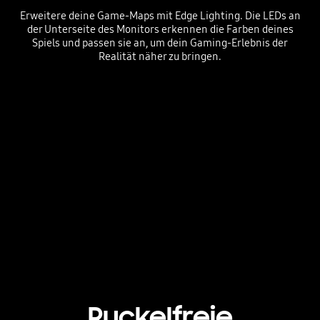
Erweitere deine Game-Maps mit Edge Lighting. Die LEDs an
der Unterseite des Monitors erkennen die Farben deines
Spiels und passen sie an, um dein Gaming-Erlebnis der
Realität näher zu bringen.
Der blaue Sportwagen wird auf halber Strecke angehalten und rast aus dem Monitor. Blaues Licht wird auf die Tribüne reflektiert. Die Lichter wechseln zu rosa, wenn der Sportwagen und die Strecke rosa werden. Die Reflexion wird wieder blau, wenn der Wagen und die Strecke wieder ihre ursprüngliche Farbe annehmen.
Playing video
Ruckelfreie