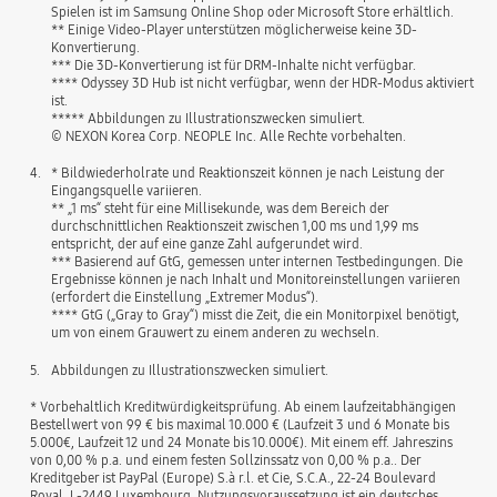
Spielen ist im Samsung Online Shop oder Microsoft Store erhältlich.
** Einige Video-Player unterstützen möglicherweise keine 3D-
Konvertierung.
*** Die 3D-Konvertierung ist für DRM-Inhalte nicht verfügbar.
**** Odyssey 3D Hub ist nicht verfügbar, wenn der HDR-Modus aktiviert
ist.
***** Abbildungen zu Illustrationszwecken simuliert.
© NEXON Korea Corp. NEOPLE Inc. Alle Rechte vorbehalten.
4.
* Bildwiederholrate und Reaktionszeit können je nach Leistung der
Eingangsquelle variieren.
** „1 ms“ steht für eine Millisekunde, was dem Bereich der
durchschnittlichen Reaktionszeit zwischen 1,00 ms und 1,99 ms
entspricht, der auf eine ganze Zahl aufgerundet wird.
*** Basierend auf GtG, gemessen unter internen Testbedingungen. Die
Ergebnisse können je nach Inhalt und Monitoreinstellungen variieren
(erfordert die Einstellung „Extremer Modus“).
**** GtG („Gray to Gray“) misst die Zeit, die ein Monitorpixel benötigt,
um von einem Grauwert zu einem anderen zu wechseln.
5.
Abbildungen zu Illustrationszwecken simuliert.
* Vorbehaltlich Kreditwürdigkeitsprüfung. Ab einem laufzeitabhängigen
Bestellwert von 99 € bis maximal 10.000 € (Laufzeit 3 und 6 Monate bis
5.000€, Laufzeit 12 und 24 Monate bis 10.000€). Mit einem eff. Jahreszins
von 0,00 % p.a. und einem festen Sollzinssatz von 0,00 % p.a.. Der
Kreditgeber ist PayPal (Europe) S.à r.l. et Cie, S.C.A., 22-24 Boulevard
Royal, L-2449 Luxembourg. Nutzungsvoraussetzung ist ein deutsches