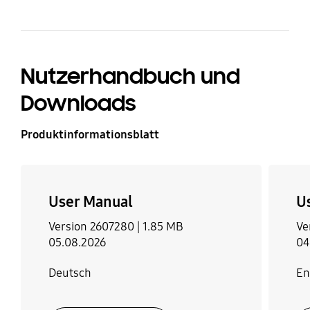
Nutzerhandbuch und
Downloads
Produktinformationsblatt
User Manual
U
Version 2607280 |
1.85 MB
Ve
05.08.2026
04
Deutsch
En