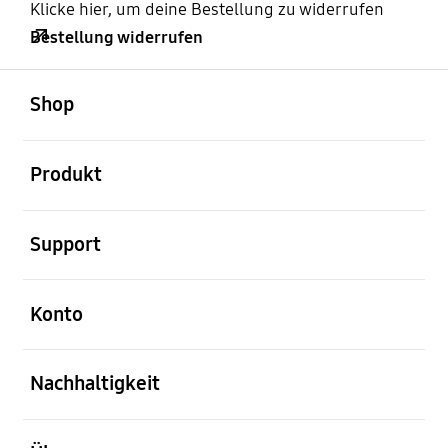
Klicke hier, um deine Bestellung zu widerrufen
Bestellung widerrufen
öffnen
Footer Navigation
Shop
öffnen
Produkt
öffnen
Support
öffnen
Konto
öffnen
Nachhaltigkeit
öffnen