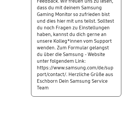
Feedback. Wir freuen uns zu lesen,
Settings konnte ich ein Top Bild
dass du mit deinem Samsung
rausholen und bitte nicht wundern
Gaming Monitor so zufrieden bist
im Ps5 Menü teilweise etwas
und dies hier mit uns teilst. Solltest
dunkel aber ingame ein super
du noch Fragen zu Einstellungen
helles Bild durch HDR. Klar rettet
haben, kannst du dich gerne an
hdr 400 nicht die Welt aber
trotzdem sehr schön. Bei Call oder
unsere Kolleg*innen vom Support
Duty läuft alles problemlos mit
wenden. Zum Formular gelangst
120hz und Spiele wie Horizon,
du über die Samsung - Website
Valhalla knackscharf. Über die
unter folgendem Link:
Einstellungen kann man auch
https://www.samsung.com/de/sup
immer sehen in welchem Modus
port/contact/. Herzliche Grüße aus
der Bildschirm gerade arbeitet 4K
Eschborn Dein Samsung Service
und 60 bzw. 120hz usw. Das Einzige
Team
verwirrende ist, dass er immer
wenn ich CoD starte und er in den
120hz Modus wechselt, es 2-3
Sekunden einen schwarzes Bild
gibt (mal schauen ob das öfters
bazaarvoice Certification Label
noch auftritt), aber vertretbar.