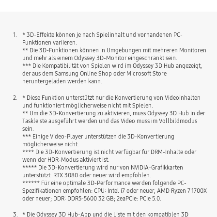
1.
* 3D-Effekte können je nach Spielinhalt und vorhandenen PC-
Funktionen variieren.
** Die 3D-Funktionen können in Umgebungen mit mehreren Monitoren
und mehr als einem Odyssey 3D-Monitor eingeschränkt sein.
*** Die Kompatibilität von Spielen wird im Odyssey 3D Hub angezeigt,
der aus dem Samsung Online Shop oder Microsoft Store
heruntergeladen werden kann.
2.
* Diese Funktion unterstützt nur die Konvertierung von Videoinhalten
und funktioniert möglicherweise nicht mit Spielen.
** Um die 3D-Konvertierung zu aktivieren, muss Odyssey 3D Hub in der
Taskleiste ausgeführt werden und das Video muss im Vollbildmodus
sein.
*** Einige Video-Player unterstützen die 3D-Konvertierung
möglicherweise nicht.
**** Die 3D-Konvertierung ist nicht verfügbar für DRM-Inhalte oder
wenn der HDR-Modus aktiviert ist.
***** Die 3D-Konvertierung wird nur von NVIDIA-Grafikkarten
unterstützt. RTX 3080 oder neuer wird empfohlen.
****** Für eine optimale 3D-Performance werden folgende PC-
Spezifikationen empfohlen: CPU: Intel i7 oder neuer, AMD Ryzen 7 1700X
oder neuer; DDR: DDR5-5600 32 GB; 2eaPCIe: PCIe 5.0.
3.
* Die Odyssey 3D Hub-App und die Liste mit den kompatiblen 3D