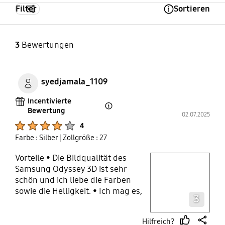
Filter
Sortieren
Open Tooltip Layer
3
Bewertungen
syedjamala_1109
Incentivierte
Bewertung
Open Tooltip Layer
02.07.2025
Product Ratings :
4
Farbe : Silber
| Zollgröße : 27
Vorteile • Die Bildqualität des
play video
Samsung Odyssey 3D ist sehr
schön und ich liebe die Farben
Layer popup open
sowie die Helligkeit. • Ich mag es,
3
auf diesem kleineren Display
Videos zu schauen, obwohl ich
Hilfreich?
auch den Samsung Smart Monitor