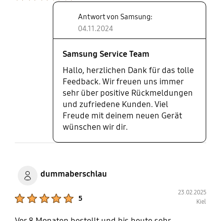
Antwort von Samsung:
04.11.2024
Samsung Service Team
Hallo, herzlichen Dank für das tolle
Feedback. Wir freuen uns immer
sehr über positive Rückmeldungen
und zufriedene Kunden. Viel
Freude mit deinem neuen Gerät
wünschen wir dir.
dummaberschlau
23.02.2025
Product Ratings :
5
Kiel
Vor 8 Monaten bestellt und bis heute sehr