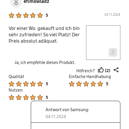
efimowladz
Product Ratings :
03.11.2024
5
Vor einer Wo. gekauft und ich bin
play video
sehr zufrieden! So viel Platz! Der
Preis absolut adäquat.
Layer popup open
2
Ja, ich empfehle dieses Produkt.
(2)
Hilfreich?
thumb
share
Qualität
Einfache Handhabung
up
Product Ratings :
Product Ratings :
5
5
Nutzen
Product Ratings :
5
Antwort von Samsung:
04.11.2024