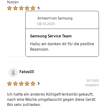
Nutzen
Product Ratings :
5
Antwort von Samsung:
08.10.2025
Samsung Service Team
Hallo, wir danken dir für die positive
Rezension.
Fatos03
29.11.2023
Product Ratings :
5
düsseldorf
Ich hatte ein anderes Kühlgefrierkombi gekauft,
nach eine Woche umgetauscht gegen diese Gerät.
Bin sehr zufrieden.