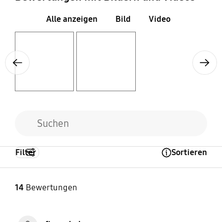
Alle anzeigen
Bild
Video
Layer popup open
Layer popup open
Previous
Next
Filter
Sortieren
Open Tooltip Layer
14
Bewertungen