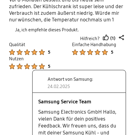
zufrieden. Der Kühlschrank ist super leise und der
Verbrauch ist zudem äußerst niedrig. Würde mir
nur wünschen, die Temperatur nochmals um 1
Grad zu erhöhen. Klare Kaufempfehlung
Ja, ich empfehle dieses Produkt.
meinerseits.
(1)
Hilfreich?
thumb
share
Qualität
Einfache Handhabung
up
Product Ratings :
Product Ratings :
5
5
Nutzen
Product Ratings :
5
Antwort von Samsung:
24.02.2025
Samsung Service Team
Samsung Electronics GmbH Hallo,
vielen Dank für dein positives
Feedback. Wir freuen uns, dass du
mit deiner Samsung Kühl - und