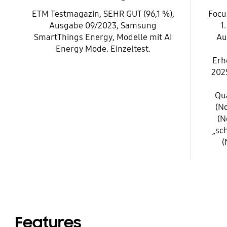
ETM Testmagazin, SEHR GUT (96,1 %),
Focu
Ausgabe 09/2023, Samsung
1
SmartThings Energy, Modelle mit AI
Au
Energy Mode. Einzeltest.
Erh
202
Qua
(No
(N
„sc
(
Features