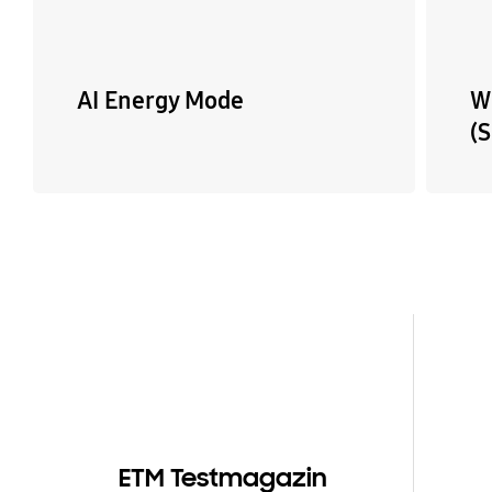
AI Energy Mode
W
(
ETM Testmagazin