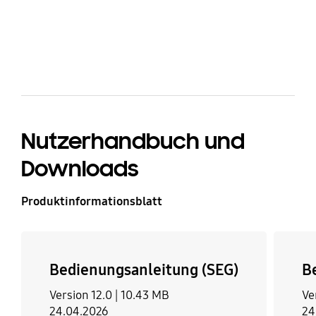
bazaarvoice Certification Label
Nutzerhandbuch und
Downloads
Produktinformationsblatt
Bedienungsanleitung (SEG)
B
Version 12.0 |
10.43 MB
Ve
24.04.2026
24