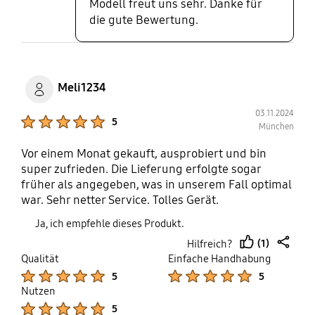
Modell freut uns sehr. Danke für
die gute Bewertung.
Meli1234
03.11.2024
Product Ratings :
5
München
Vor einem Monat gekauft, ausprobiert und bin
super zufrieden. Die Lieferung erfolgte sogar
früher als angegeben, was in unserem Fall optimal
war. Sehr netter Service. Tolles Gerät.
Temperatursteuerung auch per App möglich. Ist
Ja, ich empfehle dieses Produkt.
relativ leise und hat sehr viel Stauraum.
(1)
Hilfreich?
thumb
share
Qualität
Einfache Handhabung
up
Product Ratings :
Product Ratings :
5
5
Nutzen
Product Ratings :
5