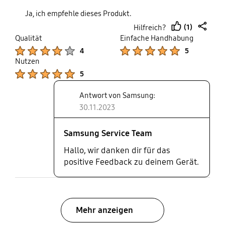
Ja, ich empfehle dieses Produkt.
(1)
Hilfreich?
thumb
share
Qualität
Einfache Handhabung
up
Product Ratings :
Product Ratings :
4
5
Nutzen
Product Ratings :
5
Antwort von Samsung:
30.11.2023
Samsung Service Team
Hallo, wir danken dir für das
positive Feedback zu deinem Gerät.
Mehr anzeigen