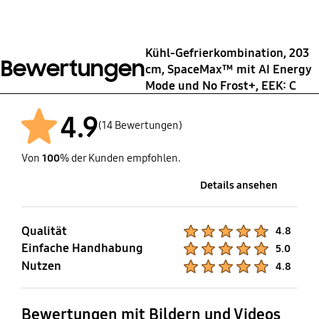
(W)
Edelstahl Look
220-240 V
Ja
2000-2400 W
Kühl-Gefrierkombination, 203
Bewertungen
No Frost+
Türanschlag
cm, SpaceMax™ mit AI Energy
Frequenz
wechselbar
Mode und No Frost+, EEK: C
Ja
50 Hz
Ja
4.9
(14 Bewertungen)
AI Energy Mode
WiFi Steuerung
Von
100
% der Kunden empfohlen.
Ja
Ja
Details ansehen
Qualität
Product Ratings :
4.8
Einfache Handhabung
Product Ratings :
5.0
Nutzen
Product Ratings :
4.8
Bewertungen mit Bildern und Videos