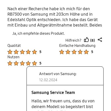
Nach einer Recherche habe ich mich für den
RB7300 von Samsung mit 203cm Höhe und in
Edelstahl Optik entschieden. Ich habe das Gerät
mit Einbau und Altgerätmitnahme bestellt. Beides
lief ohne Probleme ab. Der Edelstahl Look ist gut
Ja, ich empfehle dieses Produkt.
gelungen und wirkt wie echter Edelstahl. Beim
(8)
Hilfreich?
Öffnen des Gerätes wird man erstmal vom riesen
thumb
share
Qualität
Einfache Handhabung
Innenraum begrüßt. Alles macht einen
up
Product Ratings :
Product Ratings :
5
5
hochwertigen Eindruck und ist sehr gut
Nutzen
verarbeitet. Nach dem ersten Einschalten braucht
Product Ratings :
das Gerät nicht mal eine Stunde bis es die
5
gewünschten Temperaturen erreicht. Von diesem
Tempo war ich echt beeindruckt. An einer der
Antwort von Samsung:
Seitenwände findet sich ein kleines bedienbares
12.02.2024
Display zur u.a. Regulieren der Temperatur beider
Einheiten des Geräts. Wenn die Kühl-/Gefrierkombi
Samsung Service Team
mit dem Internet verbunden wird, wird das Display
Hallo, wir freuen uns, dass du von
überflüssig, weil man alle Funktionen des
deinem Modell so begeistert bist
Bildschirms dann über SmartThings am