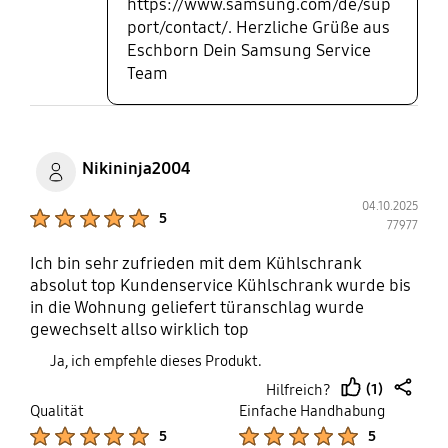
https://www.samsung.com/de/sup
port/contact/. Herzliche Grüße aus
Eschborn Dein Samsung Service
Team
Nikininja2004
04.10.2025
Product Ratings :
5
77977
Ich bin sehr zufrieden mit dem Kühlschrank
absolut top Kundenservice Kühlschrank wurde bis
in die Wohnung geliefert türanschlag wurde
gewechselt allso wirklich top
Ja, ich empfehle dieses Produkt.
(1)
Hilfreich?
thumb
share
Qualität
Einfache Handhabung
up
Product Ratings :
Product Ratings :
5
5