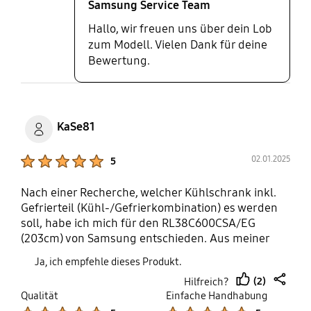
Samsung Service Team
Hallo, wir freuen uns über dein Lob
zum Modell. Vielen Dank für deine
Bewertung.
KaSe81
Product Ratings :
02.01.2025
5
Nach einer Recherche, welcher Kühlschrank inkl.
Gefrierteil (Kühl-/Gefrierkombination) es werden
soll, habe ich mich für den RL38C600CSA/EG
(203cm) von Samsung entschieden. Aus meiner
Sicht passte hier einfach alles, die Optik, die
Ja, ich empfehle dieses Produkt.
Leistung, die Größe und letzten Endes der Preis.
(2)
Hilfreich?
Denn bei dem Angebot konnte man nicht nein
thumb
share
Qualität
Einfache Handhabung
sagen (zum UVP hätte ich mir es allerdings
up
Product Ratings :
Product Ratings :