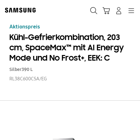
Skip
Skip
to
to
Suchen
Warenkorb
Anmelden
Navigation
content
accessibility
help
Aktionspreis
Kühl-Gefrierkombination, 203
cm, SpaceMax™ mit AI Energy
Mode und No Frost+, EEK: C
Silber
390 L
RL38C600CSA/EG
Kü
Ge
20