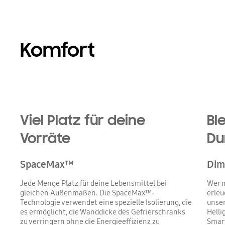
Komfort
Viel Platz für deine
Bl
Vorräte
Du
SpaceMax™
Dim
Jede Menge Platz für deine Lebensmittel bei
Wer m
gleichen Außenmaßen. Die SpaceMax™-
erleu
Technologie verwendet eine spezielle Isolierung, die
unser
es ermöglicht, die Wanddicke des Gefrierschranks
Helli
zu verringern ohne die Energieeffizienz zu
Smart