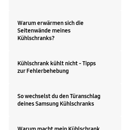
Energielabel im
Energieeffizienzklasse
elektronischen Format
der Verordnung für
Lichtquellen
https://www.samsung.c
Warum erwärmen sich die
om/global/ecodesign_e
G
Seitenwände meines
nergy
Kühlschranks?
Art der Lichtquelle
Gesamtvolumen (ℓ)
LED
264
Kühlschrank kühlt nicht - Tipps
zur Fehlerbehebung
So wechselst du den Türanschlag
deines Samsung Kühlschranks
Warum macht mein Kühlschrank