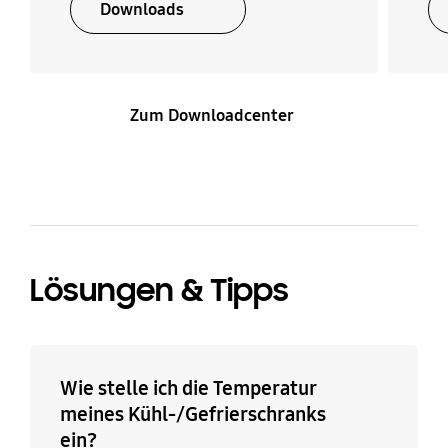
Downloads
Empfohlene
Mögliche Anzahl von
Temperatur
0,75-l-Flaschen
Kaltlagerfach (°C)
0
0
Zum Downloadcenter
Geräuscharmes
Höchsttemperatur der
Kühlgerät
Umgebung (C°)
Nein
43
Lösungen & Tipps
Mindesttemperatur der
Energieintelligentes
Umgebung (C°)
Gerät, kann
Verbrauchsverhalten
10
optimieren
Wie stelle ich die Temperatur
Nein
meines Kühl-/Gefrierschranks
ein?