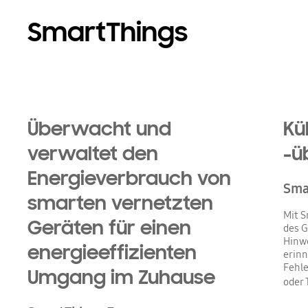
SmartThings
Überwacht und
Kü
verwaltet den
-ü
Energieverbrauch von
Sma
smarten vernetzten
Mit S
Geräten für einen
des G
Hinwe
energieeffizienten
erinn
Fehl
Umgang im Zuhause
oder 