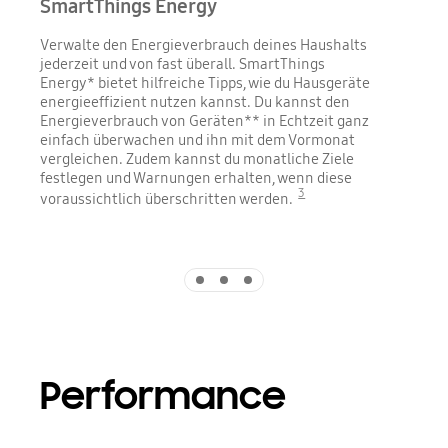
SmartThings Energy
Verwalte den Energieverbrauch deines Haushalts
jederzeit und von fast überall. SmartThings
Energy* bietet hilfreiche Tipps, wie du Hausgeräte
energieeffizient nutzen kannst. Du kannst den
Energieverbrauch von Geräten** in Echtzeit ganz
einfach überwachen und ihn mit dem Vormonat
vergleichen. Zudem kannst du monatliche Ziele
festlegen und Warnungen erhalten, wenn diese
3
voraussichtlich überschritten werden.
Indicator 1
Indicator 2
Indicator 3
Performance