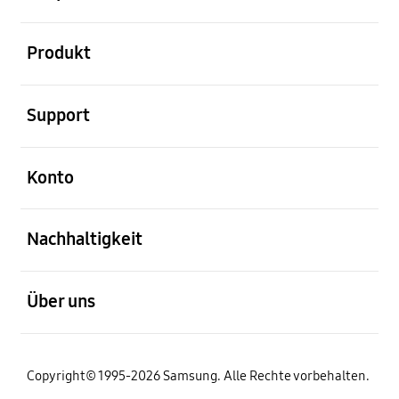
öffnen
Produkt
öffnen
Support
öffnen
Konto
öffnen
Nachhaltigkeit
öffnen
Über uns
Copyright© 1995-2026 Samsung. Alle Rechte vorbehalten.