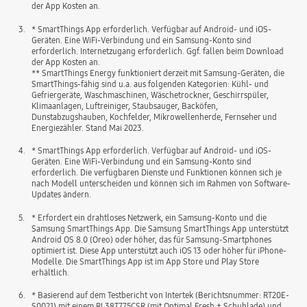
der App Kosten an.
3.
* SmartThings App erforderlich. Verfügbar auf Android- und iOS-
Geräten. Eine WiFi-Verbindung und ein Samsung-Konto sind
erforderlich. Internetzugang erforderlich. Ggf. fallen beim Download
der App Kosten an.
** SmartThings Energy funktioniert derzeit mit Samsung-Geräten, die
SmartThings-fähig sind u.a. aus folgenden Kategorien: Kühl- und
Gefriergeräte, Waschmaschinen, Wäschetrockner, Geschirrspüler,
Klimaanlagen, Luftreiniger, Staubsauger, Backöfen,
Dunstabzugshauben, Kochfelder, Mikrowellenherde, Fernseher und
Energiezähler. Stand Mai 2023.
4.
* SmartThings App erforderlich. Verfügbar auf Android- und iOS-
Geräten. Eine WiFi-Verbindung und ein Samsung-Konto sind
erforderlich. Die verfügbaren Dienste und Funktionen können sich je
nach Modell unterscheiden und können sich im Rahmen von Software-
Updates ändern.
5.
* Erfordert ein drahtloses Netzwerk, ein Samsung-Konto und die
Samsung SmartThings App. Die Samsung SmartThings App unterstützt
Android OS 8.0 (Oreo) oder höher, das für Samsung-Smartphones
optimiert ist. Diese App unterstützt auch iOS 13 oder höher für iPhone-
Modelle. Die SmartThings App ist im App Store und Play Store
erhältlich.
6.
* Basierend auf dem Testbericht von Intertek (Berichtsnummer: RT20E-
S0021) mit einem RL38T775CSR (mit Optimal Fresh + Schublade) und