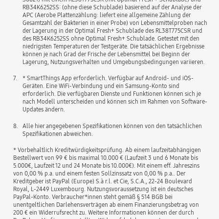
RB34K6252SS: (ohne diese Schublade) basierend auf der Analyse der
APC (Aerobe Plattenzählung: liefert eine allgemeine Zählung der
Gesamtzahl der Bakterien in einer Probe) von Lebensmittelproben nach
der Lagerung in der Optimal Fresh+ Schublade des RL38T775CSR und
des RB34K6252SS ohne Optimal Fresh+ Schublade. Getestet mit den
niedrigsten Temperaturen der Testgeräte. Die tatsächlichen Ergebnisse
können je nach Grad der Frische der Lebensmittel bei Beginn der
Lagerung, Nutzungsverhalten und Umgebungsbedingungen variieren.
7.
* SmartThings App erforderlich. Verfügbar auf Android- und iOS-
Geräten. Eine WiFi-Verbindung und ein Samsung-Konto sind
erforderlich. Die verfügbaren Dienste und Funktionen können sich je
nach Modell unterscheiden und können sich im Rahmen von Software-
Updates ändern.
8.
Alle hier angegebenen Spezifikationen können von den tatsächlichen
Spezifikationen abweichen.
* Vorbehaltlich Kreditwürdigkeitsprüfung. Ab einem laufzeitabhängigen
Bestellwert von 99 € bis maximal 10.000 € (Laufzeit 3 und 6 Monate bis
5.000€, Laufzeit 12 und 24 Monate bis 10.000€). Mit einem eff. Jahreszins
von 0,00 % p.a. und einem festen Sollzinssatz von 0,00 % p.a.. Der
Kreditgeber ist PayPal (Europe) S.à r.l. et Cie, S.C.A., 22-24 Boulevard
Royal, L-2449 Luxembourg. Nutzungsvoraussetzung ist ein deutsches
PayPal-Konto. Verbraucher*innen steht gemäß § 514 BGB bei
unentgeltlichen Darlehensverträgen ab einem Finanzierungsbetrag von
200 € ein Widerrufsrecht zu. Weitere Informationen können der durch