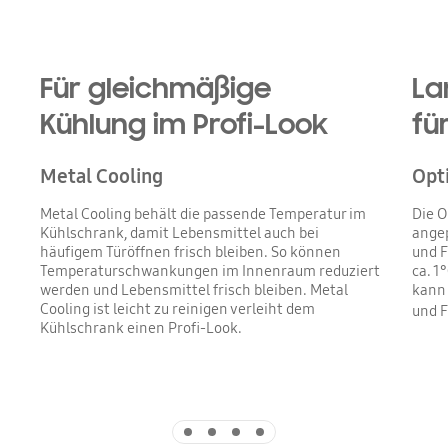
Für gleichmäßige
La
Kühlung im Profi-Look
fü
Metal Cooling
Opt
Metal Cooling behält die passende Temperatur im
Die O
Kühlschrank, damit Lebensmittel auch bei
angep
häufigem Türöffnen frisch bleiben. So können
und F
Temperaturschwankungen im Innenraum reduziert
ca. 1
werden und Lebensmittel frisch bleiben. Metal
kann 
Cooling ist leicht zu reinigen verleiht dem
und F
Kühlschrank einen Profi-Look.
Indicator 1
Indicator 2
Indicator 3
Indicator 4