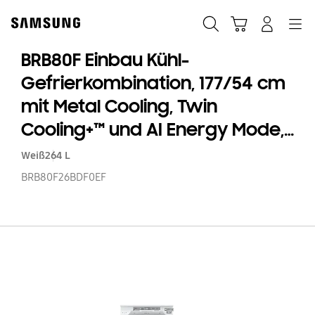
Skip
Skip
to
to
Suchen
Warenkorb
Anmelden
Navigation
content
accessibility
help
BRB80F Einbau Kühl-
Gefrierkombination, 177/54 cm
mit Metal Cooling, Twin
Cooling+™ und AI Energy Mode,
EEK: D
Weiß
264 L
BRB80F26BDF0EF
BR
Ei
Kü