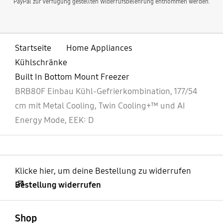
PayPal zur Verfügung gestellten Widerrufsbelehrung entnommen werden.
Startseite
Home Appliances
Kühlschränke
Built In Bottom Mount Freezer
BRB80F Einbau Kühl-Gefrierkombination, 177/54
cm mit Metal Cooling, Twin Cooling+™ und AI
Energy Mode, EEK: D
Klicke hier, um deine Bestellung zu widerrufen
Bestellung widerrufen
öffnen
Footer Navigation
Shop