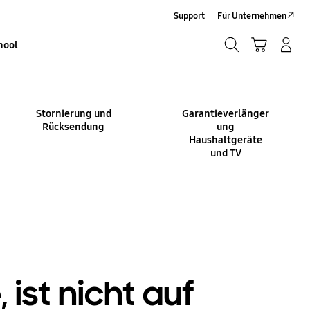
Support
Für Unternehmen
Suchen
Warenkorb
Anmelden/Sign-Up
hool
Suchen
Stornierung und
Garantieverlänger
Rücksendung
ung
Haushaltgeräte
und TV
 ist nicht auf