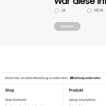
War diese Inf
JA
NEIN
Absenden
Klicke hier, um deine Bestellung zu widerrufen
Bestellung widerrufen
Footer Navigation
Shop
Produkt
Shop-Startseite
Galaxy Smartphone