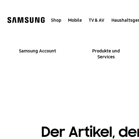
Skip
Skip
to
to
content
accessibility
help
Shop
Mobile
TV & AV
Haushaltsge
Samsung Account
Produkte und
Services
Der Artikel, d