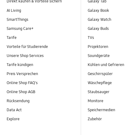
Direkt kaufen & Vorteile sichern
Galaxy Tab
AI Living
Galaxy Book
SmartThings
Galaxy Watch
Samsung Care+
Galaxy Buds
Tarife
TVs
Vorteile für Studierende
Projektoren
Unsere Shop Services
Soundgeräte
Tarife kündigen
Kühlen und Gefrieren
Preis Versprechen
Geschirrspüler
Online Shop FAQ's
Wäschepflege
Online Shop AGB
Staubsauger
Rücksendung
Monitore
Data Act
Speichermedien
Explore
Zubehör