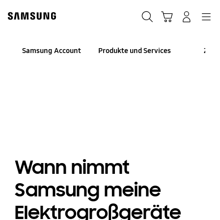
Skip
Skip
to
to
Suchen
Warenkorb
Anmelden
Navigation
content
accessibility
help
Samsung Account
Produkte und Services
Zahl
Wann nimmt
Samsung meine
Elektrogroßgeräte