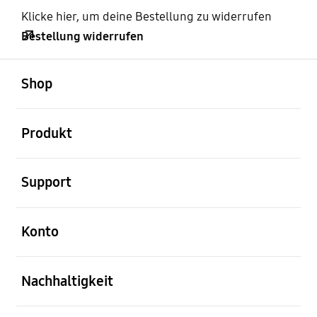
Klicke hier, um deine Bestellung zu widerrufen
Bestellung widerrufen
öffnen
Footer Navigation
Shop
öffnen
Produkt
öffnen
Support
öffnen
Konto
öffnen
Nachhaltigkeit
öffnen