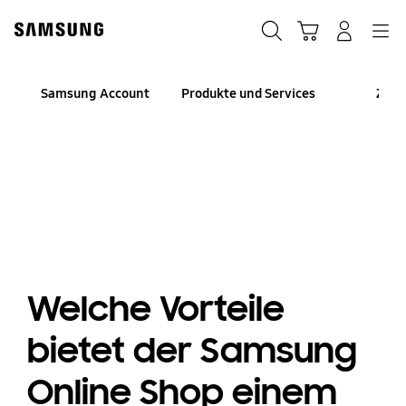
Skip
Skip
to
to
Suchen
Warenkorb
Anmelden
Navigation
content
accessibility
help
Samsung Account
Produkte und Services
Zahl
Welche Vorteile
bietet der Samsung
Online Shop einem